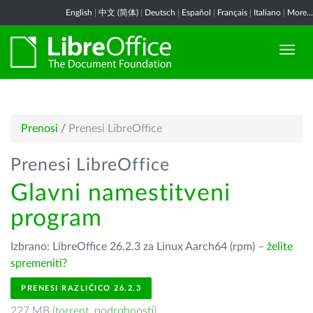
English
|
中文 (简体)
|
Deutsch
|
Español
|
Français
|
Italiano
|
More...
Prenosi
/
Prenesi LibreOffice
Prenesi LibreOffice
Glavni namestitveni
program
Izbrano: LibreOffice 26.2.3 za Linux Aarch64 (rpm) –
želite
spremeniti?
PRENESI RAZLIČICO 26.2.3
227 MB (
torrent
,
podrobnosti
)