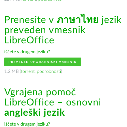
Prenesite v
ภาษาไทย
jezik
preveden vmesnik
LibreOffice
iščete v drugem jeziku?
PREVEDEN UPORABNIŠKI VMESNIK
1.2 MB (
torrent
,
podrobnosti
)
Vgrajena pomoč
LibreOffice – osnovni
angleški jezik
iščete v drugem jeziku?