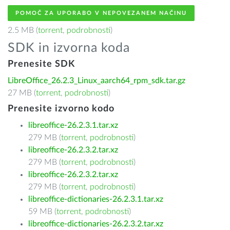
POMOČ ZA UPORABO V NEPOVEZANEM NAČINU
2.5 MB (
torrent
,
podrobnosti
)
SDK in izvorna koda
Prenesite SDK
LibreOffice_26.2.3_Linux_aarch64_rpm_sdk.tar.gz
27 MB (
torrent
,
podrobnosti
)
Prenesite izvorno kodo
libreoffice-26.2.3.1.tar.xz
279 MB (
torrent
,
podrobnosti
)
libreoffice-26.2.3.2.tar.xz
279 MB (
torrent
,
podrobnosti
)
libreoffice-26.2.3.2.tar.xz
279 MB (
torrent
,
podrobnosti
)
libreoffice-dictionaries-26.2.3.1.tar.xz
59 MB (
torrent
,
podrobnosti
)
libreoffice-dictionaries-26.2.3.2.tar.xz