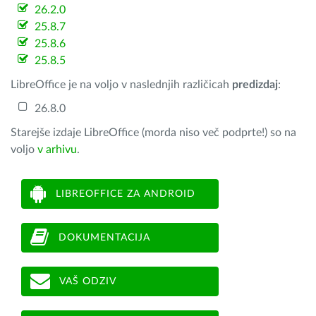
26.2.0
25.8.7
25.8.6
25.8.5
LibreOffice je na voljo v naslednjih različicah
predizdaj
:
26.8.0
Starejše izdaje LibreOffice (morda niso več podprte!) so na
voljo
v arhivu
.
LIBREOFFICE ZA ANDROID
DOKUMENTACIJA
VAŠ ODZIV