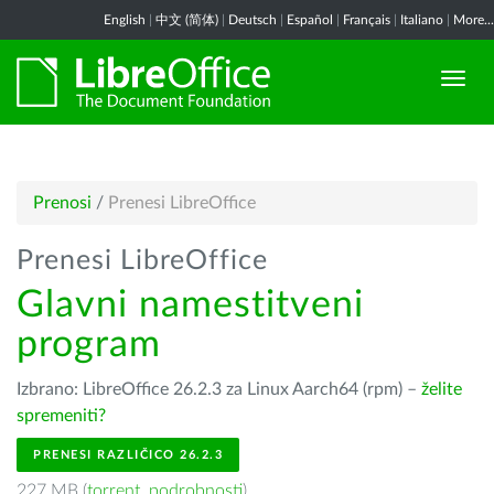
English
|
中文 (简体)
|
Deutsch
|
Español
|
Français
|
Italiano
|
More...
Prenosi
/
Prenesi LibreOffice
Prenesi LibreOffice
Glavni namestitveni
program
Izbrano: LibreOffice 26.2.3 za Linux Aarch64 (rpm) –
želite
spremeniti?
PRENESI RAZLIČICO 26.2.3
227 MB (
torrent
,
podrobnosti
)