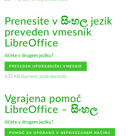
Prenesite v
සිංහල
jezik
preveden vmesnik
LibreOffice
iščete v drugem jeziku?
PREVEDEN UPORABNIŠKI VMESNIK
633 KB (
torrent
,
podrobnosti
)
Vgrajena pomoč
LibreOffice –
සිංහල
iščete v drugem jeziku?
POMOČ ZA UPORABO V NEPOVEZANEM NAČINU