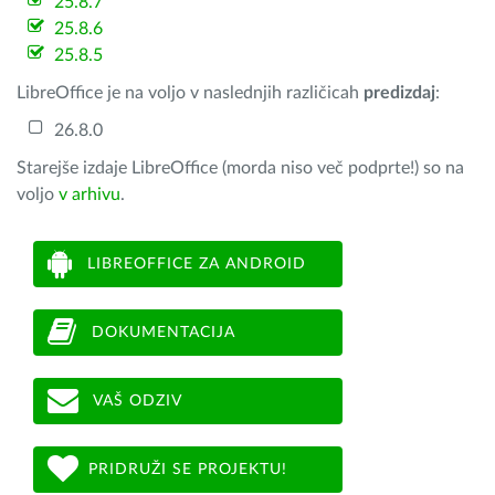
25.8.7
25.8.6
25.8.5
LibreOffice je na voljo v naslednjih različicah
predizdaj
:
26.8.0
Starejše izdaje LibreOffice (morda niso več podprte!) so na
voljo
v arhivu
.
LIBREOFFICE ZA ANDROID
DOKUMENTACIJA
VAŠ ODZIV
PRIDRUŽI SE PROJEKTU!