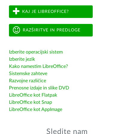
KAJ JE LIBREOFFICE?
RAZŠIRITVE IN PREDLOGE
Izberite operacijski sistem
Izberite jezik
Kako namestim LibreOffice?
Sistemske zahteve
Razvojne različice
Prenosne izdaje in slike DVD
LibreOffice kot Flatpak
LibreOffice kot Snap
LibreOffice kot AppImage
Sledite nam