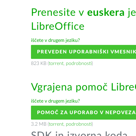
Prenesite v
euskera
je
LibreOffice
iščete v drugem jeziku?
PREVEDEN UPORABNIŠKI VMESNI
823 KB (
torrent
,
podrobnosti
)
Vgrajena pomoč Libre
iščete v drugem jeziku?
POMOČ ZA UPORABO V NEPOVEZ
3.2 MB (
torrent
,
podrobnosti
)