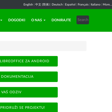
English
|
中文 (简体)
|
Deutsch
|
Español
|
Français
|
Italiano
|
More...
DOGODKI
O NAS
DONIRAJTE
LIBREOFFICE ZA ANDROID
DOKUMENTACIJA
VAŠ ODZIV
PRIDRUŽI SE PROJEKTU!