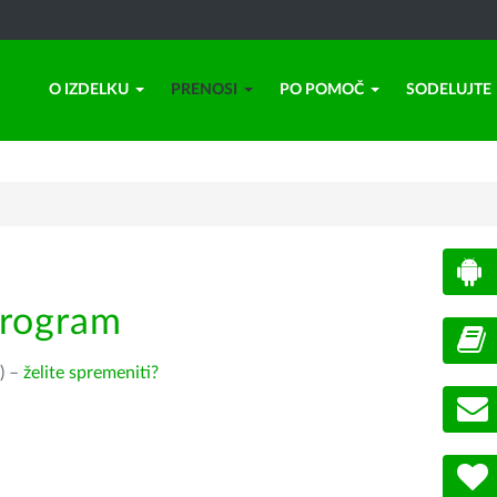
O IZDELKU
PRENOSI
PO POMOČ
SODELUJTE
program
) –
želite spremeniti?