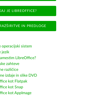
KAJ JE LIBREOFFICE?
RAZŠIRITVE IN PREDLOGE
e operacijski sistem
e jezik
amestim LibreOffice?
ske zahteve
e različice
ne izdaje in slike DVD
fice kot Flatpak
ffice kot Snap
ffice kot AppImage