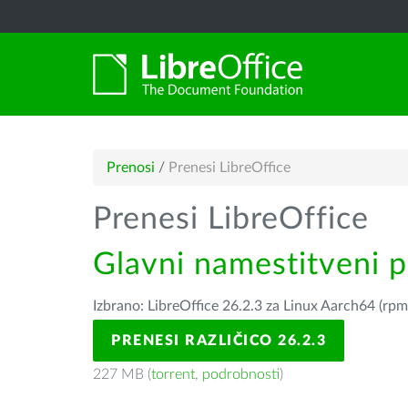
Prenosi
/
Prenesi LibreOffice
Prenesi LibreOffice
Glavni namestitveni 
Izbrano: LibreOffice 26.2.3 za Linux Aarch64 (rpm
PRENESI RAZLIČICO 26.2.3
227 MB (
torrent
,
podrobnosti
)