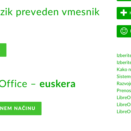
zik preveden vmesnik
K
Izberit
Izberit
Kako n
Sistem
Office –
euskera
Razvojn
Prenos
LibreOf
LibreO
ANEM NAČINU
LibreO