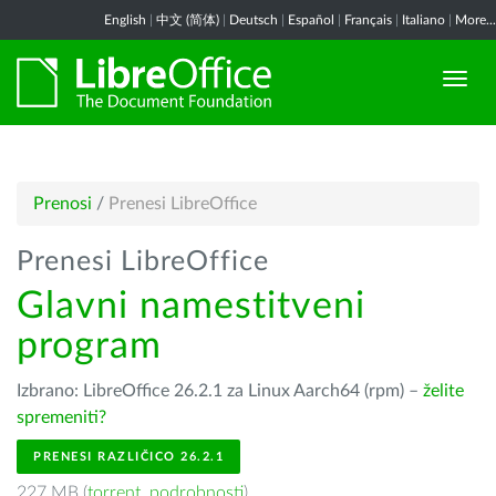
English
|
中文 (简体)
|
Deutsch
|
Español
|
Français
|
Italiano
|
More...
Prenosi
/
Prenesi LibreOffice
Prenesi LibreOffice
Glavni namestitveni
program
Izbrano: LibreOffice 26.2.1 za Linux Aarch64 (rpm) –
želite
spremeniti?
PRENESI RAZLIČICO 26.2.1
227 MB (
torrent
,
podrobnosti
)