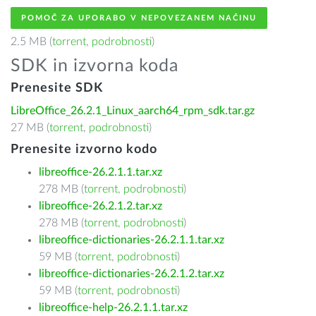
POMOČ ZA UPORABO V NEPOVEZANEM NAČINU
2.5 MB (
torrent
,
podrobnosti
)
SDK in izvorna koda
Prenesite SDK
LibreOffice_26.2.1_Linux_aarch64_rpm_sdk.tar.gz
27 MB (
torrent
,
podrobnosti
)
Prenesite izvorno kodo
libreoffice-26.2.1.1.tar.xz
278 MB (
torrent
,
podrobnosti
)
libreoffice-26.2.1.2.tar.xz
278 MB (
torrent
,
podrobnosti
)
libreoffice-dictionaries-26.2.1.1.tar.xz
59 MB (
torrent
,
podrobnosti
)
libreoffice-dictionaries-26.2.1.2.tar.xz
59 MB (
torrent
,
podrobnosti
)
libreoffice-help-26.2.1.1.tar.xz