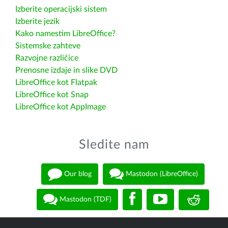
Izberite operacijski sistem
Izberite jezik
Kako namestim LibreOffice?
Sistemske zahteve
Razvojne različice
Prenosne izdaje in slike DVD
LibreOffice kot Flatpak
LibreOffice kot Snap
LibreOffice kot AppImage
Sledite nam
Our blog
Mastodon (LibreOffice)
Mastodon (TDF)