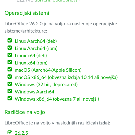
222 MB (
torrent
,
podrobnosti
)
Operacijski sistemi
LibreOffice 26.2.0 je na voljo za naslednje operacijske
sisteme/arhitekture:
Linux Aarch64 (deb)
Linux Aarch64 (rpm)
Linux x64 (deb)
Linux x64 (rpm)
macOS (Aarch64/Apple Silicon)
macOS x86_64 (obvezna izdaja 10.14 ali novejša)
Windows (32 bit, deprecated)
Windows Aarch64
Windows x86_64 (obvezna 7 ali novejši)
Različice na voljo
LibreOffice je na voljo v naslednjih različicah
izdaj
:
26.2.5