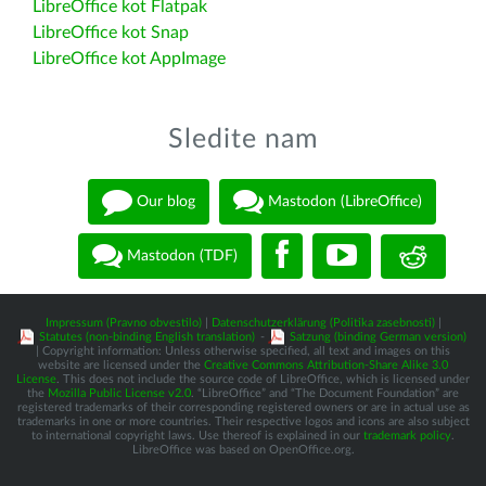
LibreOffice kot Flatpak
LibreOffice kot Snap
LibreOffice kot AppImage
Sledite nam
Our blog
Mastodon (LibreOffice)
Mastodon (TDF)
Impressum (Pravno obvestilo)
|
Datenschutzerklärung (Politika zasebnosti)
|
Statutes (non-binding English translation)
-
Satzung (binding German version)
| Copyright information: Unless otherwise specified, all text and images on this
website are licensed under the
Creative Commons Attribution-Share Alike 3.0
License
. This does not include the source code of LibreOffice, which is licensed under
the
Mozilla Public License v2.0
. “LibreOffice” and “The Document Foundation” are
registered trademarks of their corresponding registered owners or are in actual use as
trademarks in one or more countries. Their respective logos and icons are also subject
to international copyright laws. Use thereof is explained in our
trademark policy
.
LibreOffice was based on OpenOffice.org.