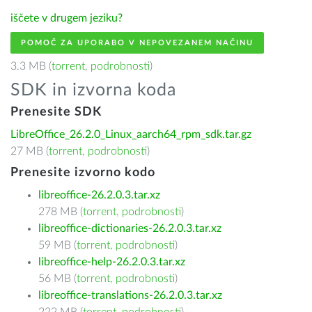
iščete v drugem jeziku?
POMOČ ZA UPORABO V NEPOVEZANEM NAČINU
3.3 MB (
torrent
,
podrobnosti
)
SDK in izvorna koda
Prenesite SDK
LibreOffice_26.2.0_Linux_aarch64_rpm_sdk.tar.gz
27 MB (
torrent
,
podrobnosti
)
Prenesite izvorno kodo
libreoffice-26.2.0.3.tar.xz
278 MB (
torrent
,
podrobnosti
)
libreoffice-dictionaries-26.2.0.3.tar.xz
59 MB (
torrent
,
podrobnosti
)
libreoffice-help-26.2.0.3.tar.xz
56 MB (
torrent
,
podrobnosti
)
libreoffice-translations-26.2.0.3.tar.xz