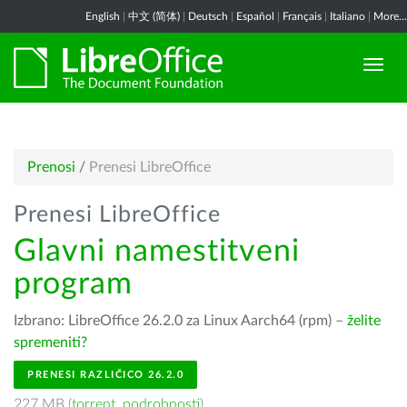
English
|
中文 (简体)
|
Deutsch
|
Español
|
Français
|
Italiano
|
More...
Prenosi
/
Prenesi LibreOffice
Prenesi LibreOffice
Glavni namestitveni
program
Izbrano: LibreOffice 26.2.0 za Linux Aarch64 (rpm) –
želite
spremeniti?
PRENESI RAZLIČICO 26.2.0
227 MB (
torrent
,
podrobnosti
)