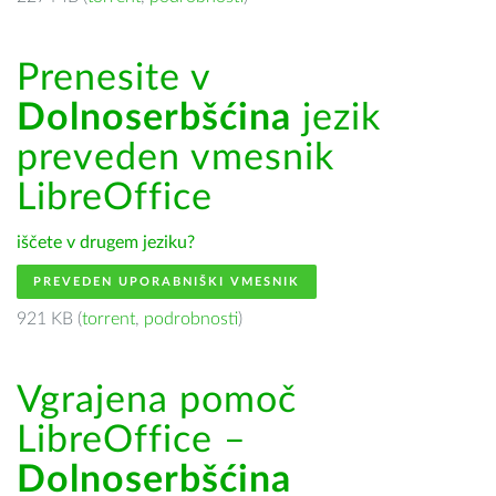
Prenesite v
Dolnoserbšćina
jezik
preveden vmesnik
LibreOffice
iščete v drugem jeziku?
PREVEDEN UPORABNIŠKI VMESNIK
921 KB (
torrent
,
podrobnosti
)
Vgrajena pomoč
LibreOffice –
Dolnoserbšćina