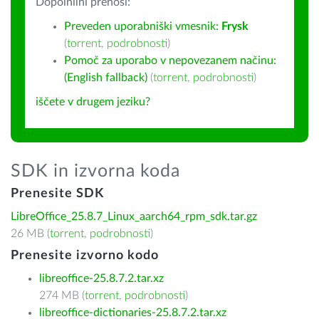
Dopolnilni prenosi:
Preveden uporabniški vmesnik:
Frysk
(
torrent
,
podrobnosti
)
Pomoč za uporabo v nepovezanem načinu:
(English fallback)
(
torrent
,
podrobnosti
)
iščete v drugem jeziku?
SDK in izvorna koda
Prenesite SDK
LibreOffice_25.8.7_Linux_aarch64_rpm_sdk.tar.gz
26 MB (
torrent
,
podrobnosti
)
Prenesite izvorno kodo
libreoffice-25.8.7.2.tar.xz
274 MB (
torrent
,
podrobnosti
)
libreoffice-dictionaries-25.8.7.2.tar.xz