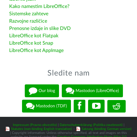
Kako namestim LibreOffice?
Sistemske zahteve
Razvojne različice
Prenosne izdaje in slike DVD
LibreOffice kot Flatpak
LibreOffice kot Snap
LibreOffice kot AppImage
Sledite nam
Our blog
Mastodon (LibreOffice)
Mastodon (TDF)
Impressum (Pravno obvestilo)
|
Datenschutzerklärung (Politika zasebnosti)
|
Statutes (non-binding English translation)
-
Satzung (binding German version)
| Copyright information: Unless otherwise specified, all text and images on this
website are licensed under the
Creative Commons Attribution-Share Alike 3.0