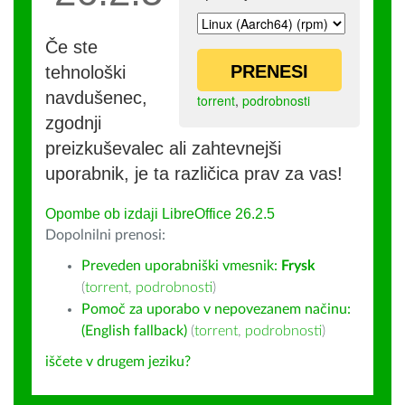
Če ste
PRENESI
tehnološki
navdušenec,
torrent
,
podrobnosti
zgodnji
preizkuševalec ali zahtevnejši
uporabnik, je ta različica prav za vas!
Opombe ob izdaji LibreOffice 26.2.5
Dopolnilni prenosi:
Preveden uporabniški vmesnik:
Frysk
(
torrent
,
podrobnosti
)
Pomoč za uporabo v nepovezanem načinu:
(English fallback)
(
torrent
,
podrobnosti
)
iščete v drugem jeziku?