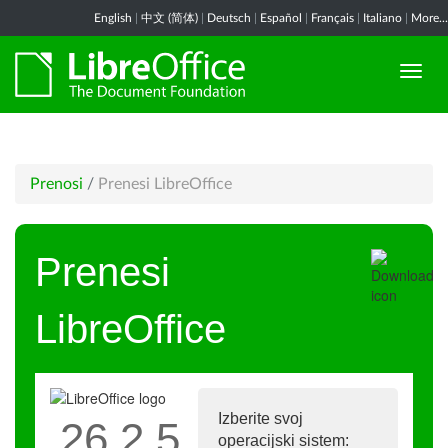
English
|
中文 (简体)
|
Deutsch
|
Español
|
Français
|
Italiano
|
More...
Prenosi
/
Prenesi LibreOffice
Prenesi
LibreOffice
Izberite svoj
26.2.5
operacijski sistem: