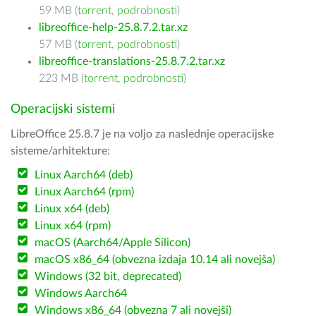
59 MB (
torrent
,
podrobnosti
)
libreoffice-help-25.8.7.2.tar.xz
57 MB (
torrent
,
podrobnosti
)
libreoffice-translations-25.8.7.2.tar.xz
223 MB (
torrent
,
podrobnosti
)
Operacijski sistemi
LibreOffice 25.8.7 je na voljo za naslednje operacijske
sisteme/arhitekture:
Linux Aarch64 (deb)
Linux Aarch64 (rpm)
Linux x64 (deb)
Linux x64 (rpm)
macOS (Aarch64/Apple Silicon)
macOS x86_64 (obvezna izdaja 10.14 ali novejša)
Windows (32 bit, deprecated)
Windows Aarch64
Windows x86_64 (obvezna 7 ali novejši)