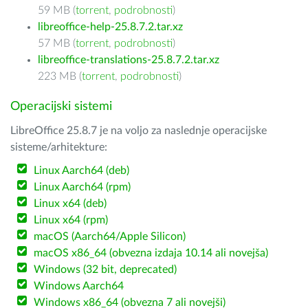
59 MB (
torrent
,
podrobnosti
)
libreoffice-help-25.8.7.2.tar.xz
57 MB (
torrent
,
podrobnosti
)
libreoffice-translations-25.8.7.2.tar.xz
223 MB (
torrent
,
podrobnosti
)
Operacijski sistemi
LibreOffice 25.8.7 je na voljo za naslednje operacijske
sisteme/arhitekture:
Linux Aarch64 (deb)
Linux Aarch64 (rpm)
Linux x64 (deb)
Linux x64 (rpm)
macOS (Aarch64/Apple Silicon)
macOS x86_64 (obvezna izdaja 10.14 ali novejša)
Windows (32 bit, deprecated)
Windows Aarch64
Windows x86_64 (obvezna 7 ali novejši)