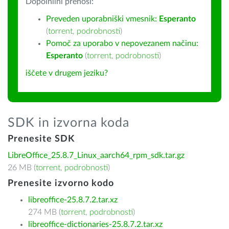
Dopolnilni prenosi:
Preveden uporabniški vmesnik:
Esperanto
(
torrent
,
podrobnosti
)
Pomoč za uporabo v nepovezanem načinu:
Esperanto
(
torrent
,
podrobnosti
)
iščete v drugem jeziku?
SDK in izvorna koda
Prenesite SDK
LibreOffice_25.8.7_Linux_aarch64_rpm_sdk.tar.gz
26 MB (
torrent
,
podrobnosti
)
Prenesite izvorno kodo
libreoffice-25.8.7.2.tar.xz
274 MB (
torrent
,
podrobnosti
)
libreoffice-dictionaries-25.8.7.2.tar.xz