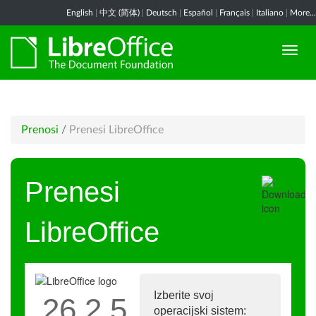
English
|
中文 (简体)
|
Deutsch
|
Español
|
Français
|
Italiano
|
More...
Prenosi
/
Prenesi LibreOffice
Prenesi
LibreOffice
Izberite svoj
26.2.5
operacijski sistem: