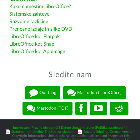
Kako namestim LibreOffice?
Sistemske zahteve
Razvojne različice
Prenosne izdaje in slike DVD
LibreOffice kot Flatpak
LibreOffice kot Snap
LibreOffice kot AppImage
Sledite nam
Our blog
Mastodon (LibreOffice)
Mastodon (TDF)
Impressum (Pravno obvestilo)
|
Datenschutzerklärung (Politika zasebnosti)
|
Statutes (non-binding English translation)
-
Satzung (binding German version)
| Copyright information: Unless otherwise specified, all text and images on this
website are licensed under the
Creative Commons Attribution-Share Alike 3.0