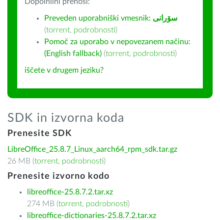
Dopolnilni prenosi:
Preveden uporabniški vmesnik:
سۆرانی
(
torrent
,
podrobnosti
)
Pomoč za uporabo v nepovezanem načinu:
(English fallback)
(
torrent
,
podrobnosti
)
iščete v drugem jeziku?
SDK in izvorna koda
Prenesite SDK
LibreOffice_25.8.7_Linux_aarch64_rpm_sdk.tar.gz
26 MB (
torrent
,
podrobnosti
)
Prenesite izvorno kodo
libreoffice-25.8.7.2.tar.xz
274 MB (
torrent
,
podrobnosti
)
libreoffice-dictionaries-25.8.7.2.tar.xz