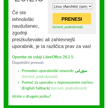
Če ste
PRENESI
tehnološki
navdušenec,
torrent
,
podrobnosti
zgodnji
preizkuševalec ali zahtevnejši
uporabnik, je ta različica prav za vas!
Opombe ob izdaji LibreOffice 26.2.5
Dopolnilni prenosi:
Preveden uporabniški vmesnik:
سۆرانی
(
torrent
,
podrobnosti
)
Pomoč za uporabo v nepovezanem načinu:
(English fallback)
(
torrent
,
podrobnosti
)
iščete v drugem jeziku?