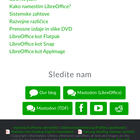
Kako namestim LibreOffice?
Sistemske zahteve
Razvojne različice
Prenosne izdaje in slike DVD
LibreOffice kot Flatpak
LibreOffice kot Snap
LibreOffice kot AppImage
Sledite nam
Our blog
Mastodon (LibreOffice)
Mastodon (TDF)
Impressum (Pravno obvestilo)
|
Datenschutzerklärung (Politika zasebnosti)
|
Statutes (non-binding English translation)
-
Satzung (binding German version)
| Copyright information: Unless otherwise specified, all text and images on this
website are licensed under the
Creative Commons Attribution-Share Alike 3.0