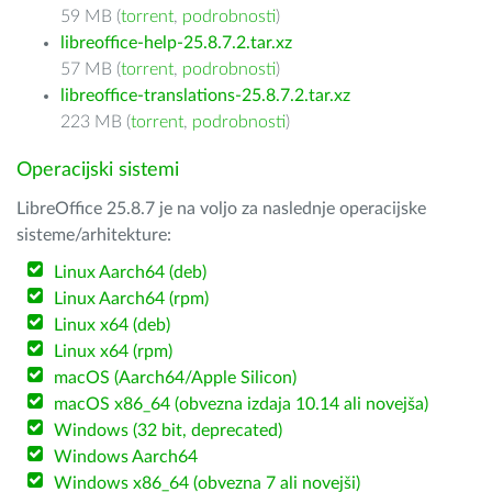
59 MB (
torrent
,
podrobnosti
)
libreoffice-help-25.8.7.2.tar.xz
57 MB (
torrent
,
podrobnosti
)
libreoffice-translations-25.8.7.2.tar.xz
223 MB (
torrent
,
podrobnosti
)
Operacijski sistemi
LibreOffice 25.8.7 je na voljo za naslednje operacijske
sisteme/arhitekture:
Linux Aarch64 (deb)
Linux Aarch64 (rpm)
Linux x64 (deb)
Linux x64 (rpm)
macOS (Aarch64/Apple Silicon)
macOS x86_64 (obvezna izdaja 10.14 ali novejša)
Windows (32 bit, deprecated)
Windows Aarch64
Windows x86_64 (obvezna 7 ali novejši)