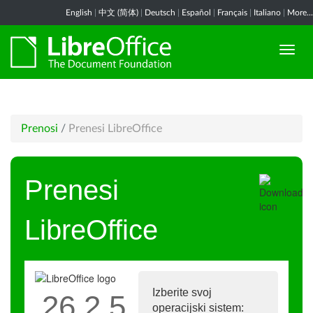
English
|
中文 (简体)
|
Deutsch
|
Español
|
Français
|
Italiano
|
More...
Prenosi
/
Prenesi LibreOffice
Prenesi
LibreOffice
Izberite svoj
26.2.5
operacijski sistem: