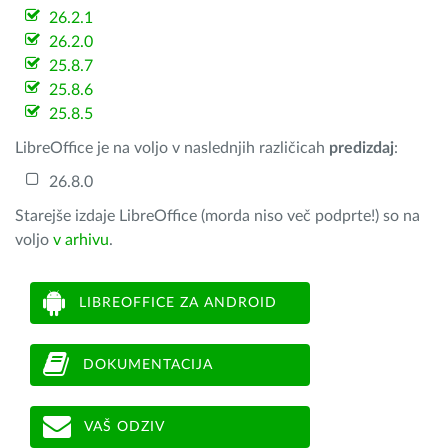
26.2.1
26.2.0
25.8.7
25.8.6
25.8.5
LibreOffice je na voljo v naslednjih različicah
predizdaj
:
26.8.0
Starejše izdaje LibreOffice (morda niso več podprte!) so na
voljo
v arhivu
.
LIBREOFFICE ZA ANDROID
DOKUMENTACIJA
VAŠ ODZIV