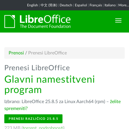
English
|
中文 (简体)
|
Deutsch
|
Español
|
Français
|
Italiano
|
More...
Prenosi
/
Prenesi LibreOffice
Prenesi LibreOffice
Glavni namestitveni
program
Izbrano: LibreOffice 25.8.5 za Linux Aarch64 (rpm) –
želite
spremeniti?
PRENESI RAZLIČICO 25.8.5
223 MB (
torrent
,
podrobnosti
)