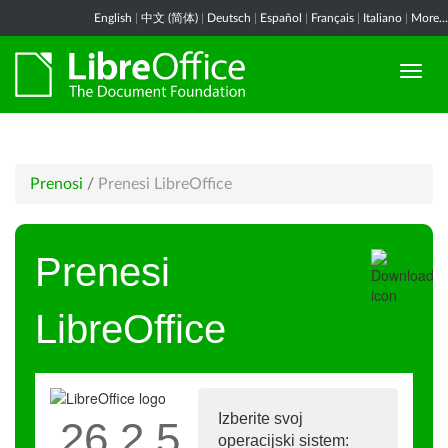
English
|
中文 (简体)
|
Deutsch
|
Español
|
Français
|
Italiano
|
More...
Prenosi
/
Prenesi LibreOffice
Prenesi
LibreOffice
Izberite svoj
26.2.5
operacijski sistem: