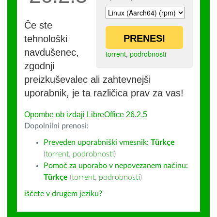
Če ste
PRENESI
tehnološki
navdušenec,
torrent
,
podrobnosti
zgodnji
preizkuševalec ali zahtevnejši
uporabnik, je ta različica prav za vas!
Opombe ob izdaji LibreOffice 26.2.5
Dopolnilni prenosi:
Preveden uporabniški vmesnik:
Türkçe
(
torrent
,
podrobnosti
)
Pomoč za uporabo v nepovezanem načinu:
Türkçe
(
torrent
,
podrobnosti
)
iščete v drugem jeziku?