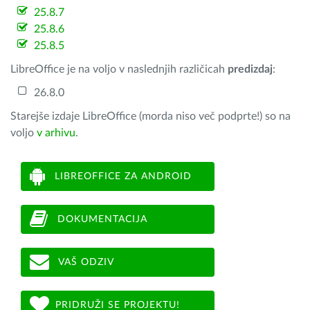
25.8.7
25.8.6
25.8.5
LibreOffice je na voljo v naslednjih različicah
predizdaj
:
26.8.0
Starejše izdaje LibreOffice (morda niso več podprte!) so na
voljo
v arhivu
.
LIBREOFFICE ZA ANDROID
DOKUMENTACIJA
VAŠ ODZIV
PRIDRUŽI SE PROJEKTU!