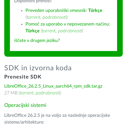
Dopolnilni prenosi:
Preveden uporabniški vmesnik:
Türkçe
(
torrent
,
podrobnosti
)
Pomoč za uporabo v nepovezanem načinu:
Türkçe
(
torrent
,
podrobnosti
)
iščete v drugem jeziku?
SDK in izvorna koda
Prenesite SDK
LibreOffice_26.2.5_Linux_aarch64_rpm_sdk.tar.gz
27 MB (
torrent
,
podrobnosti
)
Operacijski sistemi
LibreOffice 26.2.5 je na voljo za naslednje operacijske
sisteme/arhitekture: