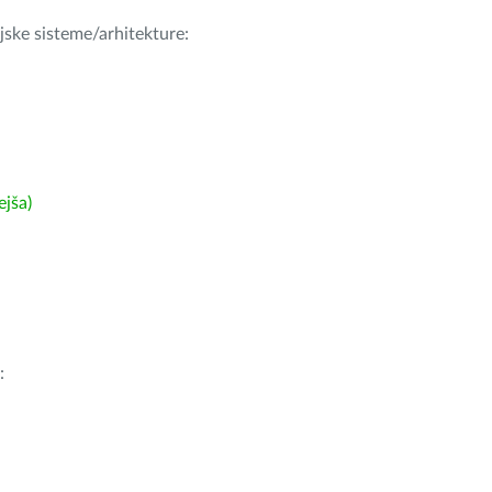
ijske sisteme/arhitekture:
ejša)
: