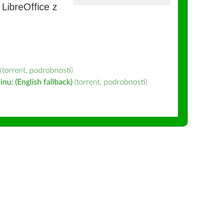
e LibreOffice z
(
torrent
,
podrobnosti
)
u: (English fallback)
(
torrent
,
podrobnosti
)