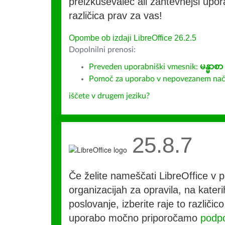
preizkuševalec ali zahtevnejši upora
različica prav za vas!
Opombe ob izdaji LibreOffice 26.2.5
Dopolnilni prenosi:
Preveden uporabniški vmesnik:
မန္မာစာ
Pomoč za uporabo v nepovezanem način
iščete v drugem jeziku?
25.8.7
Če želite nameščati LibreOffice v po
organizacijah za opravila, na kateri
poslovanje, izberite raje to različi
uporabo močno priporočamo
podpo