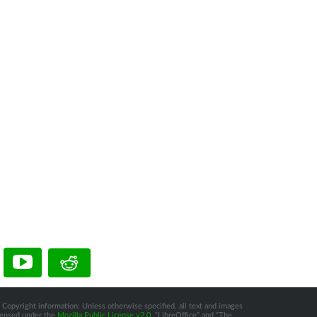
 Copyright information: Unless otherwise specified, all text and images
icensed under the
Mozilla Public License v2.0
. “LibreOffice” and “The