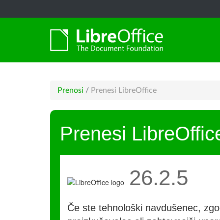
Prenosi
/
Prenesi LibreOffice
Prenesi LibreOffic
26.2.5
Če ste tehnološki navdušenec, zgo