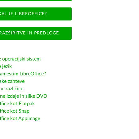
KAJ JE LIBREOFFICE?
RAZŠIRITVE IN PREDLOGE
e operacijski sistem
e jezik
amestim LibreOffice?
ske zahteve
e različice
ne izdaje in slike DVD
fice kot Flatpak
ffice kot Snap
ffice kot AppImage