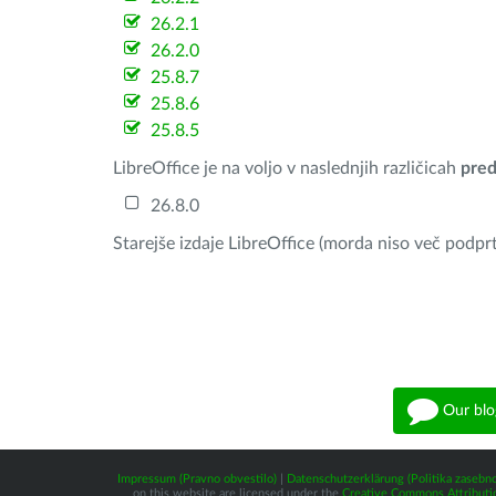
26.2.1
26.2.0
25.8.7
25.8.6
25.8.5
LibreOffice je na voljo v naslednjih različicah
pred
26.8.0
Starejše izdaje LibreOffice (morda niso več podprt
Our blo
Impressum (Pravno obvestilo)
|
Datenschutzerklärung (Politika zasebno
on this website are licensed under the
Creative Commons Attributio