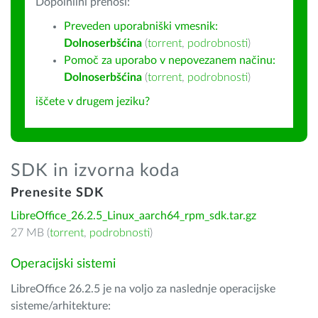
Dopolnilni prenosi:
Preveden uporabniški vmesnik:
Dolnoserbšćina
(
torrent
,
podrobnosti
)
Pomoč za uporabo v nepovezanem načinu:
Dolnoserbšćina
(
torrent
,
podrobnosti
)
iščete v drugem jeziku?
SDK in izvorna koda
Prenesite SDK
LibreOffice_26.2.5_Linux_aarch64_rpm_sdk.tar.gz
27 MB (
torrent
,
podrobnosti
)
Operacijski sistemi
LibreOffice 26.2.5 je na voljo za naslednje operacijske
sisteme/arhitekture: