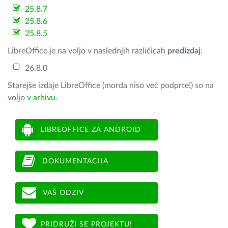
25.8.7
25.8.6
25.8.5
LibreOffice je na voljo v naslednjih različicah
predizdaj
:
26.8.0
Starejše izdaje LibreOffice (morda niso več podprte!) so na
voljo
v arhivu
.
LIBREOFFICE ZA ANDROID
DOKUMENTACIJA
VAŠ ODZIV
PRIDRUŽI SE PROJEKTU!