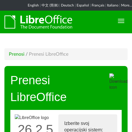
English
|
中文 (简体)
|
Deutsch
|
Español
|
Français
|
Italiano
|
More...
Prenosi
/
Prenesi LibreOffice
Prenesi
LibreOffice
Izberite svoj
26.2.5
operacijski sistem: