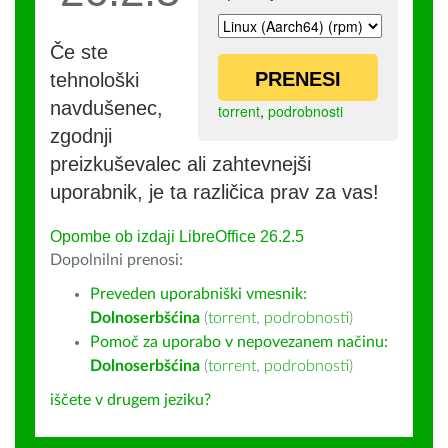
Če ste
PRENESI
tehnološki
navdušenec,
torrent
,
podrobnosti
zgodnji
preizkuševalec ali zahtevnejši
uporabnik, je ta različica prav za vas!
Opombe ob izdaji LibreOffice 26.2.5
Dopolnilni prenosi:
Preveden uporabniški vmesnik:
Dolnoserbšćina
(
torrent
,
podrobnosti
)
Pomoč za uporabo v nepovezanem načinu:
Dolnoserbšćina
(
torrent
,
podrobnosti
)
iščete v drugem jeziku?