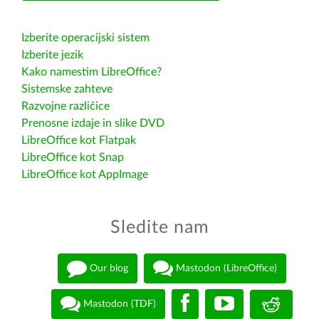
Izberite operacijski sistem
Izberite jezik
Kako namestim LibreOffice?
Sistemske zahteve
Razvojne različice
Prenosne izdaje in slike DVD
LibreOffice kot Flatpak
LibreOffice kot Snap
LibreOffice kot AppImage
Sledite nam
Our blog
Mastodon (LibreOffice)
Mastodon (TDF)