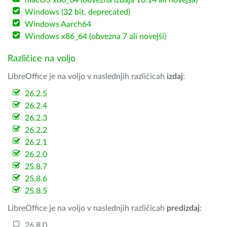
macOS x86_64 (obvezna izdaja 10.14 ali novejša)
Windows (32 bit, deprecated)
Windows Aarch64
Windows x86_64 (obvezna 7 ali novejši)
Različice na voljo
LibreOffice je na voljo v naslednjih različicah
izdaj
:
26.2.5
26.2.4
26.2.3
26.2.2
26.2.1
26.2.0
25.8.7
25.8.6
25.8.5
LibreOffice je na voljo v naslednjih različicah
predizdaj
:
26.8.0