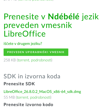
Prenesite v
Ndébélé
jezik
preveden vmesnik
LibreOffice
iščete v drugem jeziku?
PREVEDEN UPORABNIŠKI VMESNIK
258 KB (
torrent
,
podrobnosti
)
SDK in izvorna koda
Prenesite SDK
LibreOffice_26.8.0.2_MacOS_x86-64_sdk.dmg
55 MB (
torrent
,
podrobnosti
)
Prenesite izvorno kodo