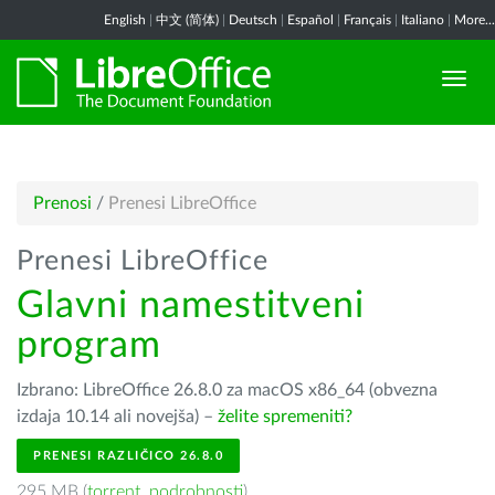
English
|
中文 (简体)
|
Deutsch
|
Español
|
Français
|
Italiano
|
More...
Prenosi
/
Prenesi LibreOffice
Prenesi LibreOffice
Glavni namestitveni
program
Izbrano: LibreOffice 26.8.0 za macOS x86_64 (obvezna
izdaja 10.14 ali novejša) –
želite spremeniti?
PRENESI RAZLIČICO 26.8.0
295 MB (
torrent
,
podrobnosti
)