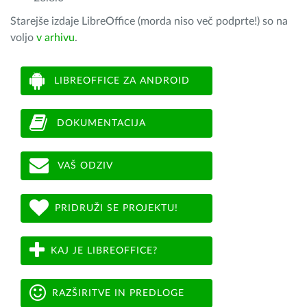
Starejše izdaje LibreOffice (morda niso več podprte!) so na
voljo
v arhivu
.
LIBREOFFICE ZA ANDROID
DOKUMENTACIJA
VAŠ ODZIV
PRIDRUŽI SE PROJEKTU!
KAJ JE LIBREOFFICE?
RAZŠIRITVE IN PREDLOGE