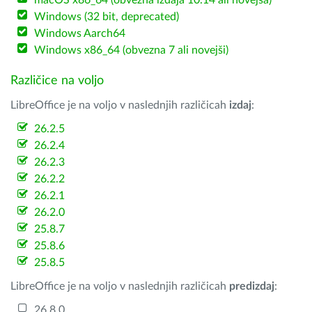
macOS x86_64 (obvezna izdaja 10.14 ali novejša)
Windows (32 bit, deprecated)
Windows Aarch64
Windows x86_64 (obvezna 7 ali novejši)
Različice na voljo
LibreOffice je na voljo v naslednjih različicah
izdaj
:
26.2.5
26.2.4
26.2.3
26.2.2
26.2.1
26.2.0
25.8.7
25.8.6
25.8.5
LibreOffice je na voljo v naslednjih različicah
predizdaj
:
26.8.0