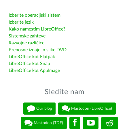
Izberite operacijski sistem
Izberite jezik
Kako namestim LibreOffice?
Sistemske zahteve
Razvojne različice
Prenosne izdaje in slike DVD
LibreOffice kot Flatpak
LibreOffice kot Snap
LibreOffice kot AppImage
Sledite nam
Our blog
Mastodon (LibreOffice)
Mastodon (TDF)