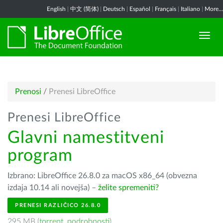
English
|
中文 (简体)
|
Deutsch
|
Español
|
Français
|
Italiano
|
More...
Prenosi
/
Prenesi LibreOffice
Prenesi LibreOffice
Glavni namestitveni
program
Izbrano: LibreOffice 26.8.0 za macOS x86_64 (obvezna
izdaja 10.14 ali novejša) –
želite spremeniti?
PRENESI RAZLIČICO 26.8.0
295 MB (
torrent
,
podrobnosti
)