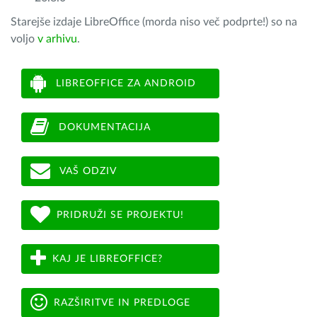
Starejše izdaje LibreOffice (morda niso več podprte!) so na
voljo
v arhivu
.
LIBREOFFICE ZA ANDROID
DOKUMENTACIJA
VAŠ ODZIV
PRIDRUŽI SE PROJEKTU!
KAJ JE LIBREOFFICE?
RAZŠIRITVE IN PREDLOGE