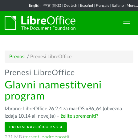
English
|
中文 (简体)
|
Deutsch
|
Español
|
Français
|
Italiano
|
More...
Prenosi
/
Prenesi LibreOffice
Prenesi LibreOffice
Glavni namestitveni
program
Izbrano: LibreOffice 26.2.4 za macOS x86_64 (obvezna
izdaja 10.14 ali novejša) –
želite spremeniti?
PRENESI RAZLIČICO 26.2.4
291 MB (
torrent
,
podrobnosti
)