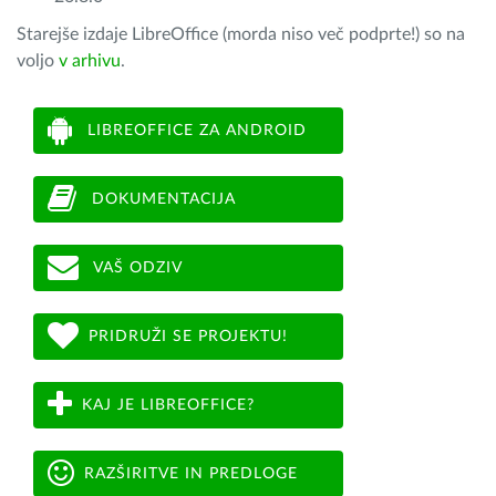
Starejše izdaje LibreOffice (morda niso več podprte!) so na
voljo
v arhivu
.
LIBREOFFICE ZA ANDROID
DOKUMENTACIJA
VAŠ ODZIV
PRIDRUŽI SE PROJEKTU!
KAJ JE LIBREOFFICE?
RAZŠIRITVE IN PREDLOGE