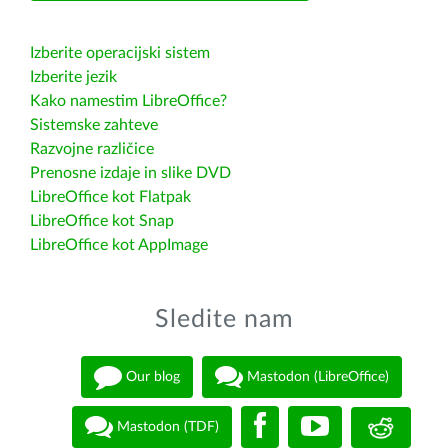
Izberite operacijski sistem
Izberite jezik
Kako namestim LibreOffice?
Sistemske zahteve
Razvojne različice
Prenosne izdaje in slike DVD
LibreOffice kot Flatpak
LibreOffice kot Snap
LibreOffice kot AppImage
Sledite nam
Our blog
Mastodon (LibreOffice)
Mastodon (TDF)