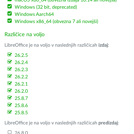
macOS x86_64 (obvezna izdaja 10.14 ali novejša)
Windows (32 bit, deprecated)
Windows Aarch64
Windows x86_64 (obvezna 7 ali novejši)
Različice na voljo
LibreOffice je na voljo v naslednjih različicah
izdaj
:
26.2.5
26.2.4
26.2.3
26.2.2
26.2.1
26.2.0
25.8.7
25.8.6
25.8.5
LibreOffice je na voljo v naslednjih različicah
predizdaj
:
26.8.0