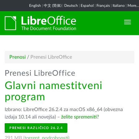
English
|
中文 (简体)
|
Deutsch
|
Español
|
Français
|
Italiano
|
More...
Prenosi
/
Prenesi LibreOffice
Prenesi LibreOffice
Glavni namestitveni
program
Izbrano: LibreOffice 26.2.4 za macOS x86_64 (obvezna
izdaja 10.14 ali novejša) –
želite spremeniti?
PRENESI RAZLIČICO 26.2.4
291 MB (
torrent
,
podrobnosti
)