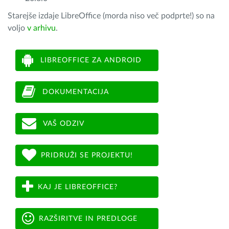
Starejše izdaje LibreOffice (morda niso več podprte!) so na
voljo
v arhivu
.
LIBREOFFICE ZA ANDROID
DOKUMENTACIJA
VAŠ ODZIV
PRIDRUŽI SE PROJEKTU!
KAJ JE LIBREOFFICE?
RAZŠIRITVE IN PREDLOGE