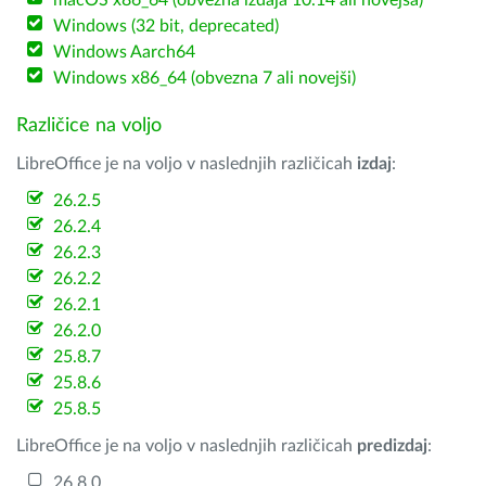
macOS x86_64 (obvezna izdaja 10.14 ali novejša)
Windows (32 bit, deprecated)
Windows Aarch64
Windows x86_64 (obvezna 7 ali novejši)
Različice na voljo
LibreOffice je na voljo v naslednjih različicah
izdaj
:
26.2.5
26.2.4
26.2.3
26.2.2
26.2.1
26.2.0
25.8.7
25.8.6
25.8.5
LibreOffice je na voljo v naslednjih različicah
predizdaj
:
26.8.0