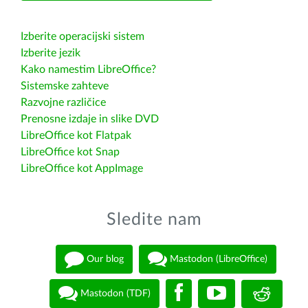
Izberite operacijski sistem
Izberite jezik
Kako namestim LibreOffice?
Sistemske zahteve
Razvojne različice
Prenosne izdaje in slike DVD
LibreOffice kot Flatpak
LibreOffice kot Snap
LibreOffice kot AppImage
Sledite nam
Our blog
Mastodon (LibreOffice)
Mastodon (TDF)