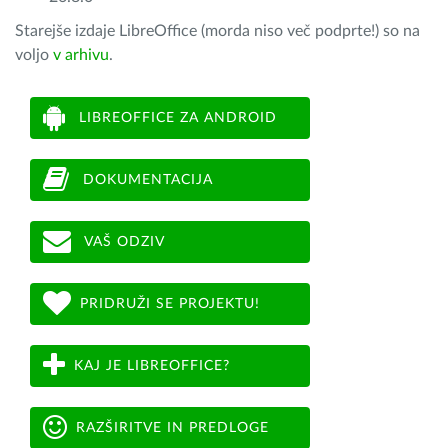
Starejše izdaje LibreOffice (morda niso več podprte!) so na
voljo
v arhivu
.
LIBREOFFICE ZA ANDROID
DOKUMENTACIJA
VAŠ ODZIV
PRIDRUŽI SE PROJEKTU!
KAJ JE LIBREOFFICE?
RAZŠIRITVE IN PREDLOGE