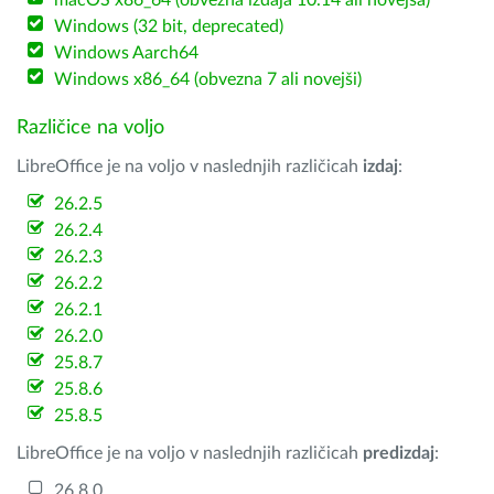
macOS x86_64 (obvezna izdaja 10.14 ali novejša)
Windows (32 bit, deprecated)
Windows Aarch64
Windows x86_64 (obvezna 7 ali novejši)
Različice na voljo
LibreOffice je na voljo v naslednjih različicah
izdaj
:
26.2.5
26.2.4
26.2.3
26.2.2
26.2.1
26.2.0
25.8.7
25.8.6
25.8.5
LibreOffice je na voljo v naslednjih različicah
predizdaj
:
26.8.0