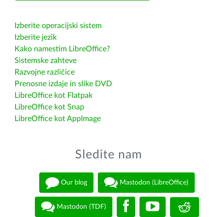
Izberite operacijski sistem
Izberite jezik
Kako namestim LibreOffice?
Sistemske zahteve
Razvojne različice
Prenosne izdaje in slike DVD
LibreOffice kot Flatpak
LibreOffice kot Snap
LibreOffice kot AppImage
Sledite nam
Our blog
Mastodon (LibreOffice)
Mastodon (TDF)