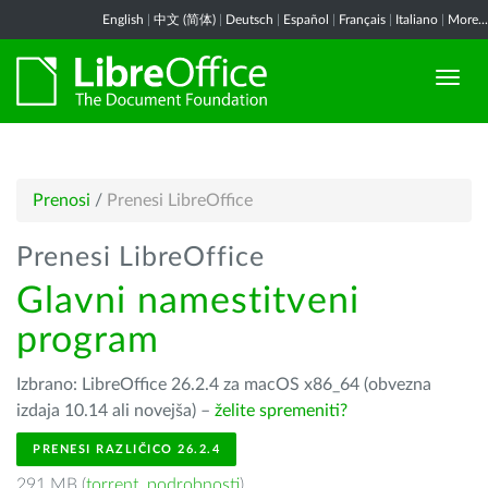
English
|
中文 (简体)
|
Deutsch
|
Español
|
Français
|
Italiano
|
More...
Prenosi
/
Prenesi LibreOffice
Prenesi LibreOffice
Glavni namestitveni
program
Izbrano: LibreOffice 26.2.4 za macOS x86_64 (obvezna
izdaja 10.14 ali novejša) –
želite spremeniti?
PRENESI RAZLIČICO 26.2.4
291 MB (
torrent
,
podrobnosti
)