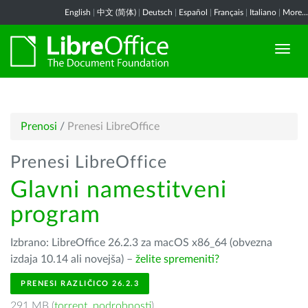
English
|
中文 (简体)
|
Deutsch
|
Español
|
Français
|
Italiano
|
More...
Prenosi
/
Prenesi LibreOffice
Prenesi LibreOffice
Glavni namestitveni
program
Izbrano: LibreOffice 26.2.3 za macOS x86_64 (obvezna
izdaja 10.14 ali novejša) –
želite spremeniti?
PRENESI RAZLIČICO 26.2.3
291 MB (
torrent
,
podrobnosti
)