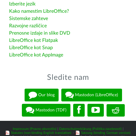
Izberite jezik
Kako namestim LibreOffice?
Sistemske zahteve
Razvojne različice
Prenosne izdaje in slike DVD
LibreOffice kot Flatpak
LibreOffice kot Snap
LibreOffice kot AppImage
Sledite nam
Our blog
Mastodon (LibreOffice)
Mastodon (TDF)
Impressum (Pravno obvestilo)
|
Datenschutzerklärung (Politika zasebnosti)
|
Statutes (non-binding English translation)
-
Satzung (binding German version)