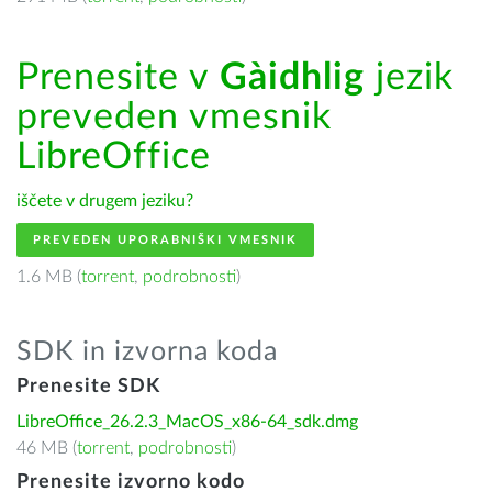
Prenesite v
Gàidhlig
jezik
preveden vmesnik
LibreOffice
iščete v drugem jeziku?
PREVEDEN UPORABNIŠKI VMESNIK
1.6 MB (
torrent
,
podrobnosti
)
SDK in izvorna koda
Prenesite SDK
LibreOffice_26.2.3_MacOS_x86-64_sdk.dmg
46 MB (
torrent
,
podrobnosti
)
Prenesite izvorno kodo