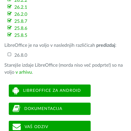
26.2.2
26.2.1
26.2.0
25.8.7
25.8.6
25.8.5
LibreOffice je na voljo v naslednjih različicah
predizdaj
:
26.8.0
Starejše izdaje LibreOffice (morda niso več podprte!) so na
voljo
v arhivu
.
LIBREOFFICE ZA ANDROID
DOKUMENTACIJA
VAŠ ODZIV