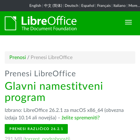
English
|
中文 (简体)
|
Deutsch
|
Español
|
Français
|
Italiano
|
More...
Prenosi
/
Prenesi LibreOffice
Prenesi LibreOffice
Glavni namestitveni
program
Izbrano: LibreOffice 26.2.1 za macOS x86_64 (obvezna
izdaja 10.14 ali novejša) –
želite spremeniti?
PRENESI RAZLIČICO 26.2.1
291 MB (
torrent
,
podrobnosti
)