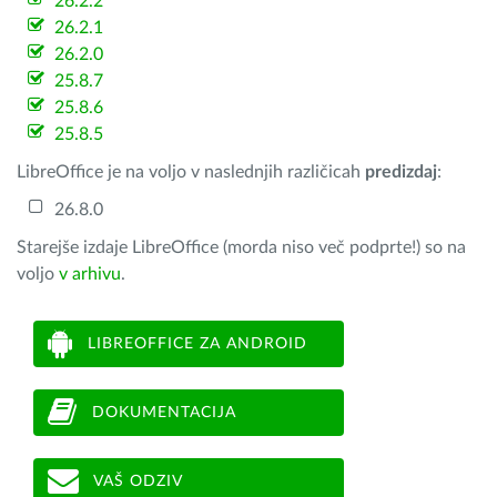
26.2.2
26.2.1
26.2.0
25.8.7
25.8.6
25.8.5
LibreOffice je na voljo v naslednjih različicah
predizdaj
:
26.8.0
Starejše izdaje LibreOffice (morda niso več podprte!) so na
voljo
v arhivu
.
LIBREOFFICE ZA ANDROID
DOKUMENTACIJA
VAŠ ODZIV