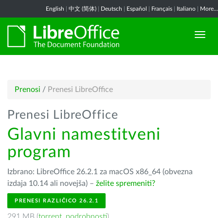
English
|
中文 (简体)
|
Deutsch
|
Español
|
Français
|
Italiano
|
More...
Prenosi
/
Prenesi LibreOffice
Prenesi LibreOffice
Glavni namestitveni
program
Izbrano: LibreOffice 26.2.1 za macOS x86_64 (obvezna
izdaja 10.14 ali novejša) –
želite spremeniti?
PRENESI RAZLIČICO 26.2.1
291 MB (
torrent
,
podrobnosti
)