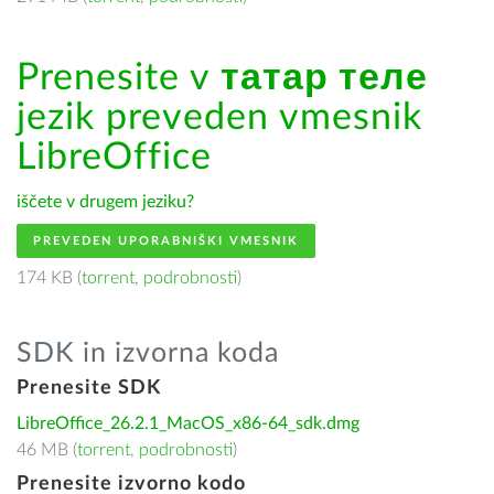
Prenesite v
татар теле
jezik preveden vmesnik
LibreOffice
iščete v drugem jeziku?
PREVEDEN UPORABNIŠKI VMESNIK
174 KB (
torrent
,
podrobnosti
)
SDK in izvorna koda
Prenesite SDK
LibreOffice_26.2.1_MacOS_x86-64_sdk.dmg
46 MB (
torrent
,
podrobnosti
)
Prenesite izvorno kodo