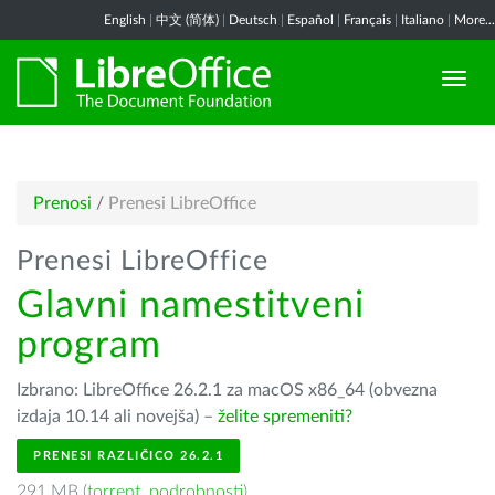
English
|
中文 (简体)
|
Deutsch
|
Español
|
Français
|
Italiano
|
More...
Prenosi
/
Prenesi LibreOffice
Prenesi LibreOffice
Glavni namestitveni
program
Izbrano: LibreOffice 26.2.1 za macOS x86_64 (obvezna
izdaja 10.14 ali novejša) –
želite spremeniti?
PRENESI RAZLIČICO 26.2.1
291 MB (
torrent
,
podrobnosti
)