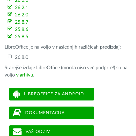
26.2.2
26.2.1
26.2.0
25.8.7
25.8.6
25.8.5
LibreOffice je na voljo v naslednjih različicah
predizdaj
:
26.8.0
Starejše izdaje LibreOffice (morda niso več podprte!) so na
voljo
v arhivu
.
LIBREOFFICE ZA ANDROID
DOKUMENTACIJA
VAŠ ODZIV