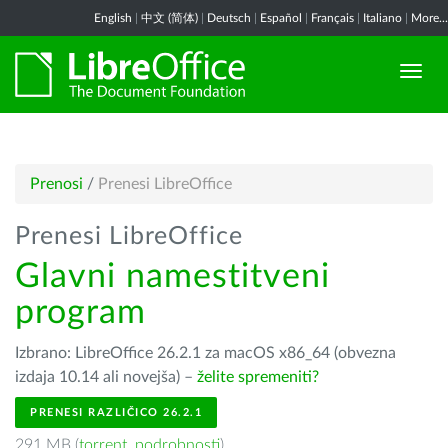
English
|
中文 (简体)
|
Deutsch
|
Español
|
Français
|
Italiano
|
More...
Prenosi
/
Prenesi LibreOffice
Prenesi LibreOffice
Glavni namestitveni
program
Izbrano: LibreOffice 26.2.1 za macOS x86_64 (obvezna
izdaja 10.14 ali novejša) –
želite spremeniti?
PRENESI RAZLIČICO 26.2.1
291 MB (
torrent
,
podrobnosti
)