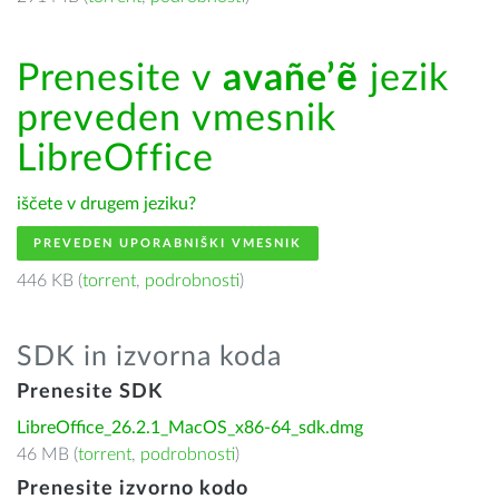
Prenesite v
avañe’ẽ
jezik
preveden vmesnik
LibreOffice
iščete v drugem jeziku?
PREVEDEN UPORABNIŠKI VMESNIK
446 KB (
torrent
,
podrobnosti
)
SDK in izvorna koda
Prenesite SDK
LibreOffice_26.2.1_MacOS_x86-64_sdk.dmg
46 MB (
torrent
,
podrobnosti
)
Prenesite izvorno kodo