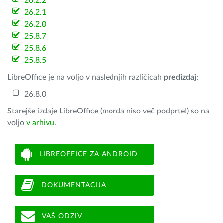
26.2.2
26.2.1
26.2.0
25.8.7
25.8.6
25.8.5
LibreOffice je na voljo v naslednjih različicah
predizdaj
:
26.8.0
Starejše izdaje LibreOffice (morda niso več podprte!) so na
voljo
v arhivu
.
LIBREOFFICE ZA ANDROID
DOKUMENTACIJA
VAŠ ODZIV