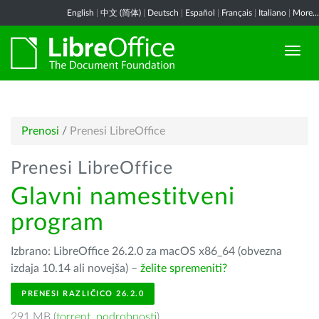
English
|
中文 (简体)
|
Deutsch
|
Español
|
Français
|
Italiano
|
More...
Prenosi
/
Prenesi LibreOffice
Prenesi LibreOffice
Glavni namestitveni
program
Izbrano: LibreOffice 26.2.0 za macOS x86_64 (obvezna
izdaja 10.14 ali novejša) –
želite spremeniti?
PRENESI RAZLIČICO 26.2.0
291 MB (
torrent
,
podrobnosti
)