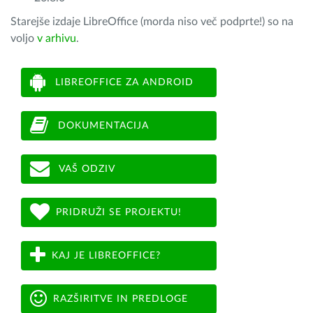
Starejše izdaje LibreOffice (morda niso več podprte!) so na
voljo
v arhivu
.
LIBREOFFICE ZA ANDROID
DOKUMENTACIJA
VAŠ ODZIV
PRIDRUŽI SE PROJEKTU!
KAJ JE LIBREOFFICE?
RAZŠIRITVE IN PREDLOGE