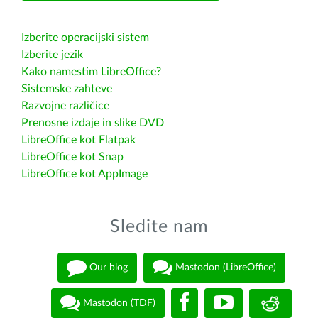
Izberite operacijski sistem
Izberite jezik
Kako namestim LibreOffice?
Sistemske zahteve
Razvojne različice
Prenosne izdaje in slike DVD
LibreOffice kot Flatpak
LibreOffice kot Snap
LibreOffice kot AppImage
Sledite nam
Our blog
Mastodon (LibreOffice)
Mastodon (TDF)