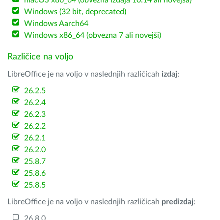
macOS x86_64 (obvezna izdaja 10.14 ali novejša)
Windows (32 bit, deprecated)
Windows Aarch64
Windows x86_64 (obvezna 7 ali novejši)
Različice na voljo
LibreOffice je na voljo v naslednjih različicah
izdaj
:
26.2.5
26.2.4
26.2.3
26.2.2
26.2.1
26.2.0
25.8.7
25.8.6
25.8.5
LibreOffice je na voljo v naslednjih različicah
predizdaj
:
26.8.0