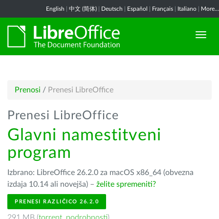
English
|
中文 (简体)
|
Deutsch
|
Español
|
Français
|
Italiano
|
More...
Prenosi
/
Prenesi LibreOffice
Prenesi LibreOffice
Glavni namestitveni
program
Izbrano: LibreOffice 26.2.0 za macOS x86_64 (obvezna
izdaja 10.14 ali novejša) –
želite spremeniti?
PRENESI RAZLIČICO 26.2.0
291 MB (
torrent
,
podrobnosti
)