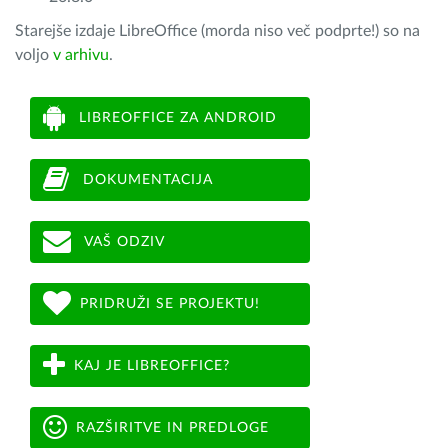
Starejše izdaje LibreOffice (morda niso več podprte!) so na
voljo
v arhivu
.
LIBREOFFICE ZA ANDROID
DOKUMENTACIJA
VAŠ ODZIV
PRIDRUŽI SE PROJEKTU!
KAJ JE LIBREOFFICE?
RAZŠIRITVE IN PREDLOGE