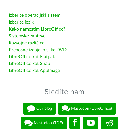
Izberite operacijski sistem
Izberite jezik
Kako namestim LibreOffice?
Sistemske zahteve
Razvojne različice
Prenosne izdaje in slike DVD
LibreOffice kot Flatpak
LibreOffice kot Snap
LibreOffice kot AppImage
Sledite nam
Our blog
Mastodon (LibreOffice)
Mastodon (TDF)