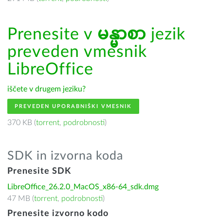
Prenesite v
မန္မာစာ
jezik
preveden vmesnik
LibreOffice
iščete v drugem jeziku?
PREVEDEN UPORABNIŠKI VMESNIK
370 KB (
torrent
,
podrobnosti
)
SDK in izvorna koda
Prenesite SDK
LibreOffice_26.2.0_MacOS_x86-64_sdk.dmg
47 MB (
torrent
,
podrobnosti
)
Prenesite izvorno kodo