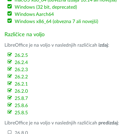
macOS x86_64 (obvezna izdaja 10.14 ali novejša)
Windows (32 bit, deprecated)
Windows Aarch64
Windows x86_64 (obvezna 7 ali novejši)
Različice na voljo
LibreOffice je na voljo v naslednjih različicah
izdaj
:
26.2.5
26.2.4
26.2.3
26.2.2
26.2.1
26.2.0
25.8.7
25.8.6
25.8.5
LibreOffice je na voljo v naslednjih različicah
predizdaj
:
26.8.0