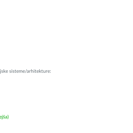
ijske sisteme/arhitekture:
ejša)