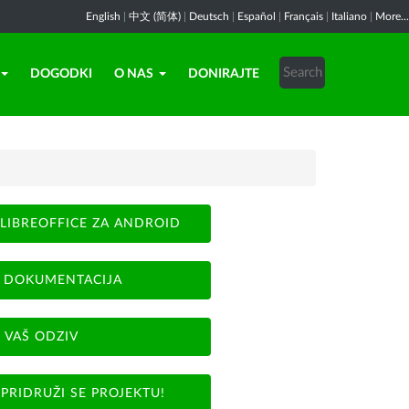
English
|
中文 (简体)
|
Deutsch
|
Español
|
Français
|
Italiano
|
More...
DOGODKI
O NAS
DONIRAJTE
LIBREOFFICE ZA ANDROID
DOKUMENTACIJA
VAŠ ODZIV
PRIDRUŽI SE PROJEKTU!