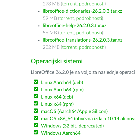
278 MB (
torrent
,
podrobnosti
)
libreoffice-dictionaries-26.2.0.3.tar.xz
59 MB (
torrent
,
podrobnosti
)
libreoffice-help-26.2.0.3.tar.xz
56 MB (
torrent
,
podrobnosti
)
libreoffice-translations-26.2.0.3.tar.xz
222 MB (
torrent
,
podrobnosti
)
Operacijski sistemi
LibreOffice 26.2.0 je na voljo za naslednje operac
Linux Aarch64 (deb)
Linux Aarch64 (rpm)
Linux x64 (deb)
Linux x64 (rpm)
macOS (Aarch64/Apple Silicon)
macOS x86_64 (obvezna izdaja 10.14 ali nov
Windows (32 bit, deprecated)
Windows Aarch64