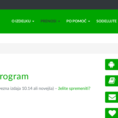
O IZDELKU
PRENOSI
PO POMOČ
SODELUJTE
program
ezna izdaja 10.14 ali novejša) –
želite spremeniti?