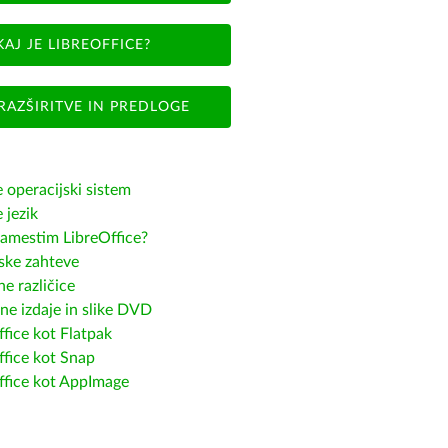
KAJ JE LIBREOFFICE?
RAZŠIRITVE IN PREDLOGE
e operacijski sistem
e jezik
amestim LibreOffice?
ske zahteve
e različice
ne izdaje in slike DVD
fice kot Flatpak
ffice kot Snap
ffice kot AppImage