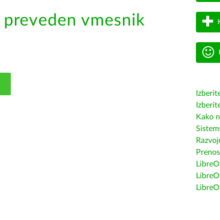
k preveden vmesnik
K
Izberit
Izberit
Kako n
Sistem
Razvojn
Prenos
LibreOf
LibreO
LibreO