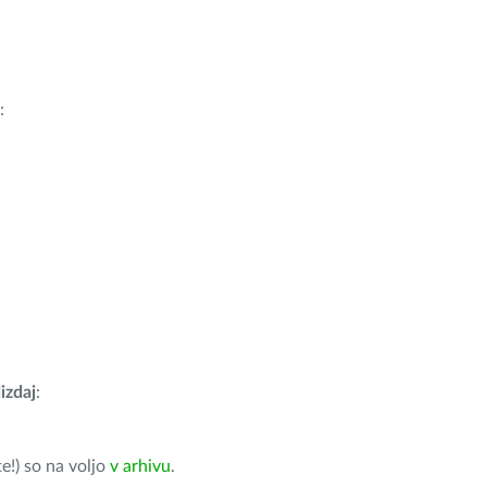
:
izdaj
:
e!) so na voljo
v arhivu
.