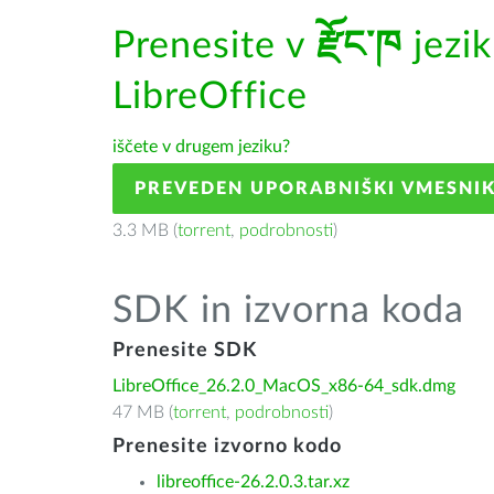
Prenesite v
རྫོང་ཁ
jezi
LibreOffice
iščete v drugem jeziku?
PREVEDEN UPORABNIŠKI VMESNI
3.3 MB (
torrent
,
podrobnosti
)
SDK in izvorna koda
Prenesite SDK
LibreOffice_26.2.0_MacOS_x86-64_sdk.dmg
47 MB (
torrent
,
podrobnosti
)
Prenesite izvorno kodo
libreoffice-26.2.0.3.tar.xz