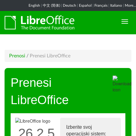
English
|
中文 (简体)
|
Deutsch
|
Español
|
Français
|
Italiano
|
More...
Prenosi
/
Prenesi LibreOffice
Prenesi
LibreOffice
Izberite svoj
26.2.5
operacijski sistem: