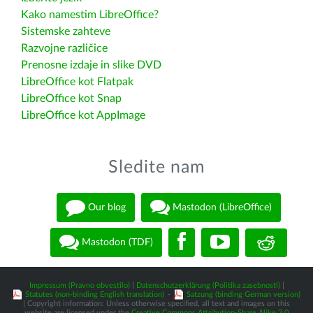
Kako namestim LibreOffice?
Sistemske zahteve
Razvojne različice
Prenosne izdaje in slike DVD
LibreOffice kot Flatpak
LibreOffice kot Snap
LibreOffice kot AppImage
Sledite nam
Our blog
Mastodon (LibreOffice)
Mastodon (TDF)
Impressum (Pravno obvestilo)
|
Datenschutzerklärung (Politika zasebnosti)
|
Statutes (non-binding English translation)
-
Satzung (binding German version)
| Copyright information: Unless otherwise specified, all text and images on this
website are licensed under the
Creative Commons Attribution-Share Alike 3.0