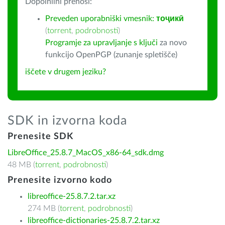
Dopolnilni prenosi:
Preveden uporabniški vmesnik:
тоҷикӣ
(
torrent
,
podrobnosti
)
Programje za upravljanje s ključi
za novo
funkcijo OpenPGP (zunanje spletišče)
iščete v drugem jeziku?
SDK in izvorna koda
Prenesite SDK
LibreOffice_25.8.7_MacOS_x86-64_sdk.dmg
48 MB (
torrent
,
podrobnosti
)
Prenesite izvorno kodo
libreoffice-25.8.7.2.tar.xz
274 MB (
torrent
,
podrobnosti
)
libreoffice-dictionaries-25.8.7.2.tar.xz