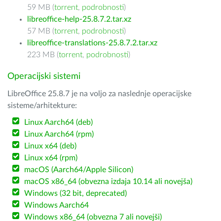
59 MB (
torrent
,
podrobnosti
)
libreoffice-help-25.8.7.2.tar.xz
57 MB (
torrent
,
podrobnosti
)
libreoffice-translations-25.8.7.2.tar.xz
223 MB (
torrent
,
podrobnosti
)
Operacijski sistemi
LibreOffice 25.8.7 je na voljo za naslednje operacijske
sisteme/arhitekture:
Linux Aarch64 (deb)
Linux Aarch64 (rpm)
Linux x64 (deb)
Linux x64 (rpm)
macOS (Aarch64/Apple Silicon)
macOS x86_64 (obvezna izdaja 10.14 ali novejša)
Windows (32 bit, deprecated)
Windows Aarch64
Windows x86_64 (obvezna 7 ali novejši)