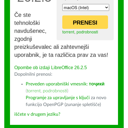
Če ste
PRENESI
tehnološki
navdušenec,
torrent
,
podrobnosti
zgodnji
preizkuševalec ali zahtevnejši
uporabnik, je ta različica prav za vas!
Opombe ob izdaji LibreOffice 26.2.5
Dopolnilni prenosi:
Preveden uporabniški vmesnik:
тоҷикӣ
(
torrent
,
podrobnosti
)
Programje za upravljanje s ključi
za novo
funkcijo OpenPGP (zunanje spletišče)
iščete v drugem jeziku?