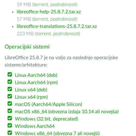
59 MB (
torrent
,
podrobnosti
)
libreoffice-help-25.8.7.2.tar.xz
57 MB (
torrent
,
podrobnosti
)
libreoffice-translations-25.8.7.2.tar.xz
223 MB (
torrent
,
podrobnosti
)
Operacijski sistemi
LibreOffice 25.8.7 je na voljo za naslednje operacijske
sisteme/arhitekture:
Linux Aarch64 (deb)
Linux Aarch64 (rpm)
Linux x64 (deb)
Linux x64 (rpm)
macOS (Aarch64/Apple Silicon)
macOS x86_64 (obvezna izdaja 10.14 ali novejša)
Windows (32 bit, deprecated)
Windows Aarch64
Windows x86_64 (obvezna 7 ali novejši)