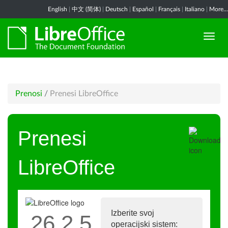
English
|
中文 (简体)
|
Deutsch
|
Español
|
Français
|
Italiano
|
More...
Prenosi
/
Prenesi LibreOffice
Prenesi
LibreOffice
Izberite svoj
26.2.5
operacijski sistem: