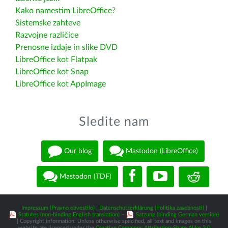
Kako namestim LibreOffice?
Sistemske zahteve
Razvojne različice
Prenosne izdaje in slike DVD
LibreOffice kot Flatpak
LibreOffice kot Snap
LibreOffice kot AppImage
Sledite nam
Our blog
Mastodon (LibreOffice)
Mastodon (TDF)
Impressum (Pravno obvestilo)
|
Datenschutzerklärung (Politika zasebnosti)
|
Statutes (non-binding English translation)
-
Satzung (binding German version)
| Copyright information: Unless otherwise specified, all text and images on this
website are licensed under the
Creative Commons Attribution-Share Alike 3.0