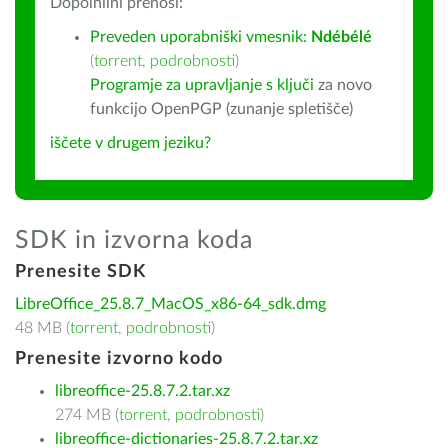
Dopolnilni prenosi:
Preveden uporabniški vmesnik:
Ndébélé
(
torrent
,
podrobnosti
)
Programje za upravljanje s ključi
za novo
funkcijo OpenPGP (zunanje spletišče)
iščete v drugem jeziku?
SDK in izvorna koda
Prenesite SDK
LibreOffice_25.8.7_MacOS_x86-64_sdk.dmg
48 MB (
torrent
,
podrobnosti
)
Prenesite izvorno kodo
libreoffice-25.8.7.2.tar.xz
274 MB (
torrent
,
podrobnosti
)
libreoffice-dictionaries-25.8.7.2.tar.xz