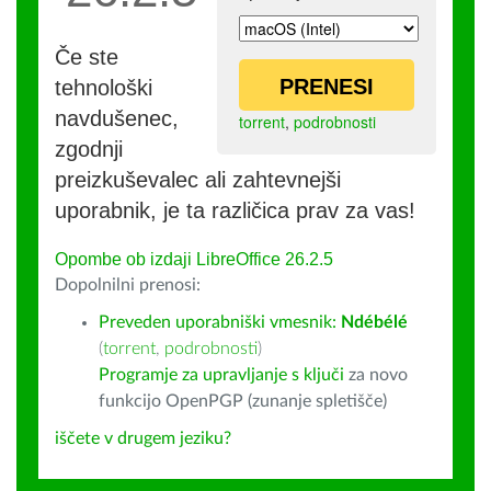
Če ste
PRENESI
tehnološki
navdušenec,
torrent
,
podrobnosti
zgodnji
preizkuševalec ali zahtevnejši
uporabnik, je ta različica prav za vas!
Opombe ob izdaji LibreOffice 26.2.5
Dopolnilni prenosi:
Preveden uporabniški vmesnik:
Ndébélé
(
torrent
,
podrobnosti
)
Programje za upravljanje s ključi
za novo
funkcijo OpenPGP (zunanje spletišče)
iščete v drugem jeziku?