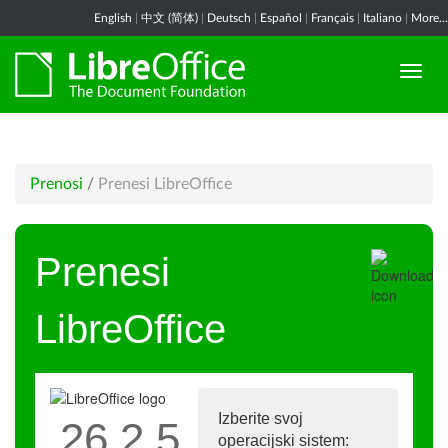
English
|
中文 (简体)
|
Deutsch
|
Español
|
Français
|
Italiano
|
More...
Prenosi
/
Prenesi LibreOffice
Prenesi
LibreOffice
Izberite svoj
26.2.5
operacijski sistem: