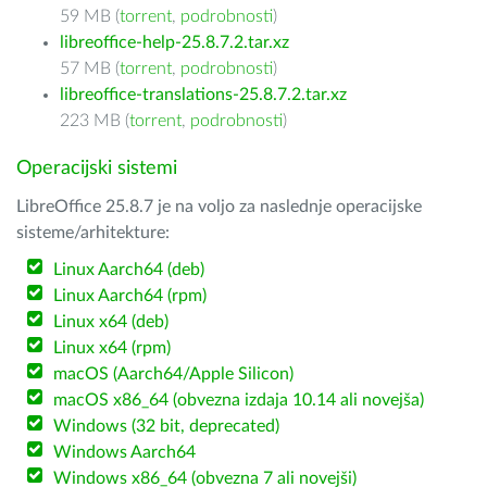
59 MB (
torrent
,
podrobnosti
)
libreoffice-help-25.8.7.2.tar.xz
57 MB (
torrent
,
podrobnosti
)
libreoffice-translations-25.8.7.2.tar.xz
223 MB (
torrent
,
podrobnosti
)
Operacijski sistemi
LibreOffice 25.8.7 je na voljo za naslednje operacijske
sisteme/arhitekture:
Linux Aarch64 (deb)
Linux Aarch64 (rpm)
Linux x64 (deb)
Linux x64 (rpm)
macOS (Aarch64/Apple Silicon)
macOS x86_64 (obvezna izdaja 10.14 ali novejša)
Windows (32 bit, deprecated)
Windows Aarch64
Windows x86_64 (obvezna 7 ali novejši)