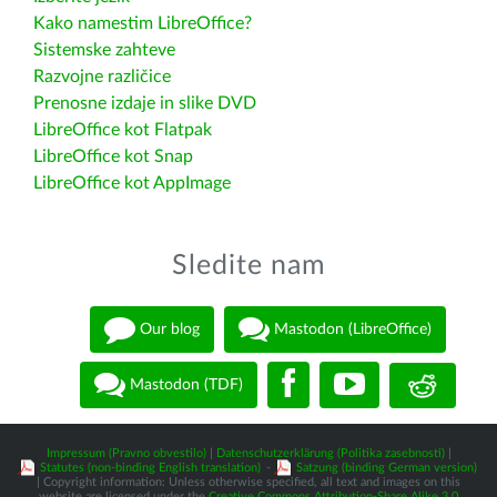
Kako namestim LibreOffice?
Sistemske zahteve
Razvojne različice
Prenosne izdaje in slike DVD
LibreOffice kot Flatpak
LibreOffice kot Snap
LibreOffice kot AppImage
Sledite nam
Our blog
Mastodon (LibreOffice)
Mastodon (TDF)
Impressum (Pravno obvestilo)
|
Datenschutzerklärung (Politika zasebnosti)
|
Statutes (non-binding English translation)
-
Satzung (binding German version)
| Copyright information: Unless otherwise specified, all text and images on this
website are licensed under the
Creative Commons Attribution-Share Alike 3.0