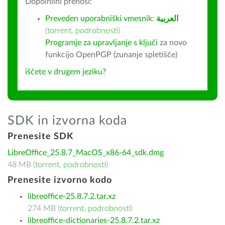
Dopolnilni prenosi:
Preveden uporabniški vmesnik:
العربية
(
torrent
,
podrobnosti
)
Programje za upravljanje s ključi
za novo
funkcijo OpenPGP (zunanje spletišče)
iščete v drugem jeziku?
SDK in izvorna koda
Prenesite SDK
LibreOffice_25.8.7_MacOS_x86-64_sdk.dmg
48 MB (
torrent
,
podrobnosti
)
Prenesite izvorno kodo
libreoffice-25.8.7.2.tar.xz
274 MB (
torrent
,
podrobnosti
)
libreoffice-dictionaries-25.8.7.2.tar.xz