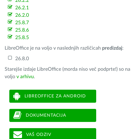
26.2.2
26.2.1
26.2.0
25.8.7
25.8.6
25.8.5
LibreOffice je na voljo v naslednjih različicah
predizdaj
:
26.8.0
Starejše izdaje LibreOffice (morda niso več podprte!) so na
voljo
v arhivu
.
LIBREOFFICE ZA ANDROID
DOKUMENTACIJA
VAŠ ODZIV