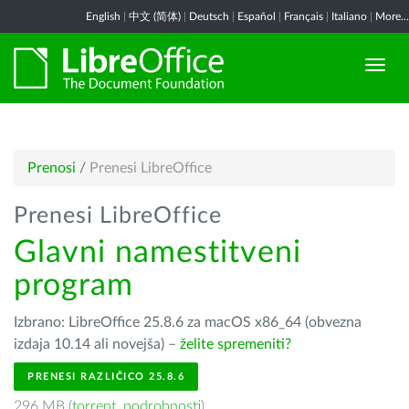
English
|
中文 (简体)
|
Deutsch
|
Español
|
Français
|
Italiano
|
More...
Prenosi
/
Prenesi LibreOffice
Prenesi LibreOffice
Glavni namestitveni
program
Izbrano: LibreOffice 25.8.6 za macOS x86_64 (obvezna
izdaja 10.14 ali novejša) –
želite spremeniti?
PRENESI RAZLIČICO 25.8.6
296 MB (
torrent
,
podrobnosti
)