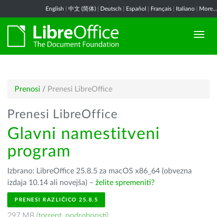
English
|
中文 (简体)
|
Deutsch
|
Español
|
Français
|
Italiano
|
More...
Prenosi
/
Prenesi LibreOffice
Prenesi LibreOffice
Glavni namestitveni
program
Izbrano: LibreOffice 25.8.5 za macOS x86_64 (obvezna
izdaja 10.14 ali novejša) –
želite spremeniti?
PRENESI RAZLIČICO 25.8.5
297 MB (
torrent
,
podrobnosti
)