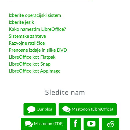
Izberite operacijski sistem
Izberite jezik
Kako namestim LibreOffice?
Sistemske zahteve
Razvojne različice
Prenosne izdaje in slike DVD
LibreOffice kot Flatpak
LibreOffice kot Snap
LibreOffice kot AppImage
Sledite nam
Our blog
Mastodon (LibreOffice)
Mastodon (TDF)