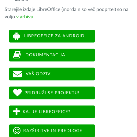
Starejše izdaje LibreOffice (morda niso več podprte!) so na
voljo
v arhivu
.
LIBREOFFICE ZA ANDROID
DOKUMENTACIJA
VAŠ ODZIV
PRIDRUŽI SE PROJEKTU!
KAJ JE LIBREOFFICE?
RAZŠIRITVE IN PREDLOGE