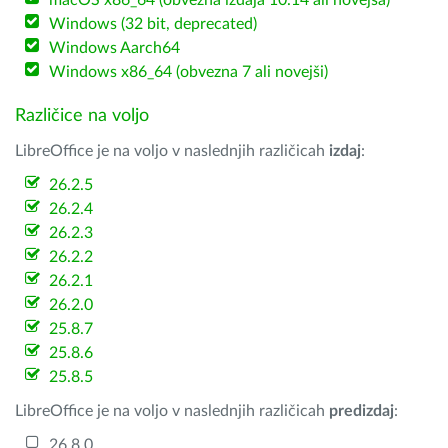
macOS x86_64 (obvezna izdaja 10.14 ali novejša)
Windows (32 bit, deprecated)
Windows Aarch64
Windows x86_64 (obvezna 7 ali novejši)
Različice na voljo
LibreOffice je na voljo v naslednjih različicah
izdaj
:
26.2.5
26.2.4
26.2.3
26.2.2
26.2.1
26.2.0
25.8.7
25.8.6
25.8.5
LibreOffice je na voljo v naslednjih različicah
predizdaj
:
26.8.0