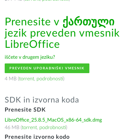
Prenesite v
ქართული
jezik preveden vmesnik
LibreOffice
iščete v drugem jeziku?
PREVEDEN UPORABNIŠKI VMESNIK
4 MB (
torrent
,
podrobnosti
)
SDK in izvorna koda
Prenesite SDK
LibreOffice_25.8.5_MacOS_x86-64_sdk.dmg
46 MB (
torrent
,
podrobnosti
)
Prenesite izvorno kodo