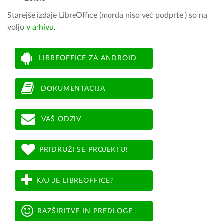
Starejše izdaje LibreOffice (morda niso več podprte!) so na
voljo
v arhivu
.
LIBREOFFICE ZA ANDROID
DOKUMENTACIJA
VAŠ ODZIV
PRIDRUŽI SE PROJEKTU!
KAJ JE LIBREOFFICE?
RAZŠIRITVE IN PREDLOGE