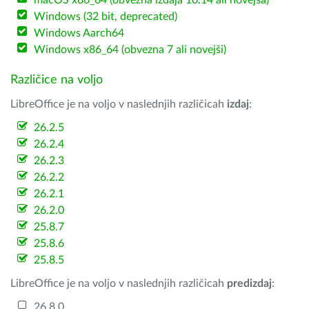
macOS x86_64 (obvezna izdaja 10.14 ali novejša)
Windows (32 bit, deprecated)
Windows Aarch64
Windows x86_64 (obvezna 7 ali novejši)
Različice na voljo
LibreOffice je na voljo v naslednjih različicah
izdaj
:
26.2.5
26.2.4
26.2.3
26.2.2
26.2.1
26.2.0
25.8.7
25.8.6
25.8.5
LibreOffice je na voljo v naslednjih različicah
predizdaj
:
26.8.0