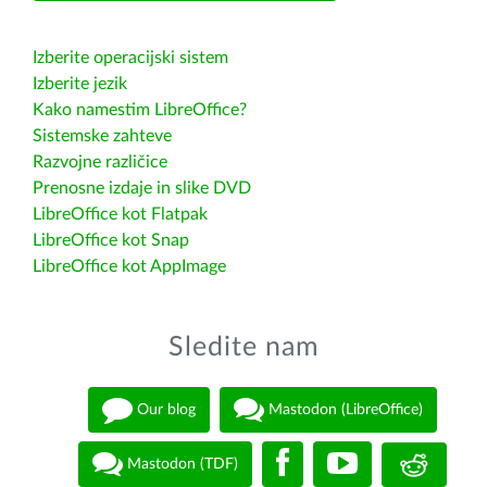
Izberite operacijski sistem
Izberite jezik
Kako namestim LibreOffice?
Sistemske zahteve
Razvojne različice
Prenosne izdaje in slike DVD
LibreOffice kot Flatpak
LibreOffice kot Snap
LibreOffice kot AppImage
Sledite nam
Our blog
Mastodon (LibreOffice)
Mastodon (TDF)