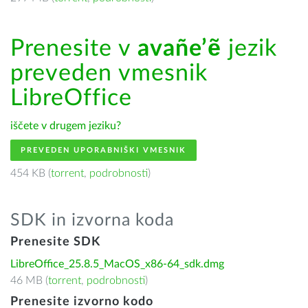
Prenesite v
avañe’ẽ
jezik
preveden vmesnik
LibreOffice
iščete v drugem jeziku?
PREVEDEN UPORABNIŠKI VMESNIK
454 KB (
torrent
,
podrobnosti
)
SDK in izvorna koda
Prenesite SDK
LibreOffice_25.8.5_MacOS_x86-64_sdk.dmg
46 MB (
torrent
,
podrobnosti
)
Prenesite izvorno kodo