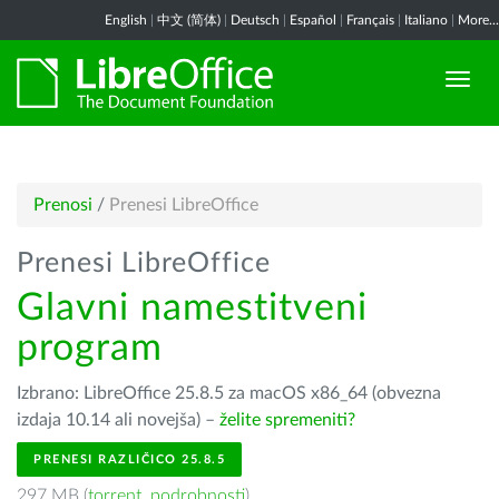
English
|
中文 (简体)
|
Deutsch
|
Español
|
Français
|
Italiano
|
More...
Prenosi
/
Prenesi LibreOffice
Prenesi LibreOffice
Glavni namestitveni
program
Izbrano: LibreOffice 25.8.5 za macOS x86_64 (obvezna
izdaja 10.14 ali novejša) –
želite spremeniti?
PRENESI RAZLIČICO 25.8.5
297 MB (
torrent
,
podrobnosti
)