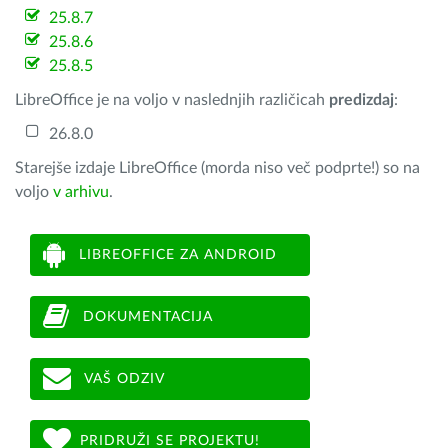
25.8.7
25.8.6
25.8.5
LibreOffice je na voljo v naslednjih različicah
predizdaj
:
26.8.0
Starejše izdaje LibreOffice (morda niso več podprte!) so na
voljo
v arhivu
.
LIBREOFFICE ZA ANDROID
DOKUMENTACIJA
VAŠ ODZIV
PRIDRUŽI SE PROJEKTU!