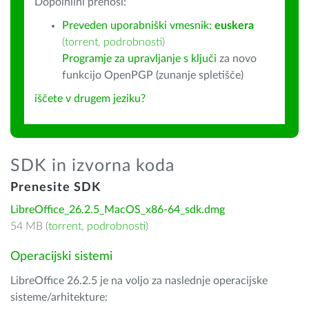
Dopolnilni prenosi:
Preveden uporabniški vmesnik:
euskera
(
torrent
,
podrobnosti
)
Programje za upravljanje s ključi
za novo
funkcijo OpenPGP (zunanje spletišče)
iščete v drugem jeziku?
SDK in izvorna koda
Prenesite SDK
LibreOffice_26.2.5_MacOS_x86-64_sdk.dmg
54 MB (
torrent
,
podrobnosti
)
Operacijski sistemi
LibreOffice 26.2.5 je na voljo za naslednje operacijske
sisteme/arhitekture: