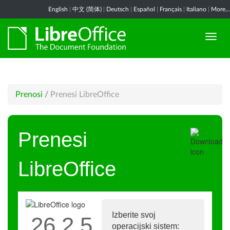
English
|
中文 (简体)
|
Deutsch
|
Español
|
Français
|
Italiano
|
More...
Prenosi
/
Prenesi LibreOffice
Prenesi
LibreOffice
Izberite svoj
26.2.5
operacijski sistem: