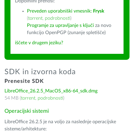
Dopolnilni prenosi:
Preveden uporabniški vmesnik:
Frysk
(
torrent
,
podrobnosti
)
Programje za upravljanje s ključi
za novo
funkcijo OpenPGP (zunanje spletišče)
iščete v drugem jeziku?
SDK in izvorna koda
Prenesite SDK
LibreOffice_26.2.5_MacOS_x86-64_sdk.dmg
54 MB (
torrent
,
podrobnosti
)
Operacijski sistemi
LibreOffice 26.2.5 je na voljo za naslednje operacijske
sisteme/arhitekture: