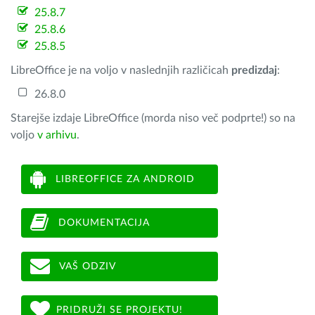
25.8.7
25.8.6
25.8.5
LibreOffice je na voljo v naslednjih različicah
predizdaj
:
26.8.0
Starejše izdaje LibreOffice (morda niso več podprte!) so na
voljo
v arhivu
.
LIBREOFFICE ZA ANDROID
DOKUMENTACIJA
VAŠ ODZIV
PRIDRUŽI SE PROJEKTU!