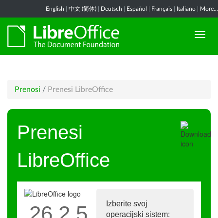
English
|
中文 (简体)
|
Deutsch
|
Español
|
Français
|
Italiano
|
More...
Prenosi
/
Prenesi LibreOffice
Prenesi
LibreOffice
Izberite svoj
26.2.5
operacijski sistem: