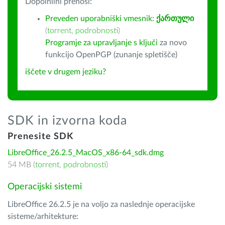
Dopolnilni prenosi:
Preveden uporabniški vmesnik:
ქართული
(
torrent
,
podrobnosti
)
Programje za upravljanje s ključi
za novo
funkcijo OpenPGP (zunanje spletišče)
iščete v drugem jeziku?
SDK in izvorna koda
Prenesite SDK
LibreOffice_26.2.5_MacOS_x86-64_sdk.dmg
54 MB (
torrent
,
podrobnosti
)
Operacijski sistemi
LibreOffice 26.2.5 je na voljo za naslednje operacijske
sisteme/arhitekture: