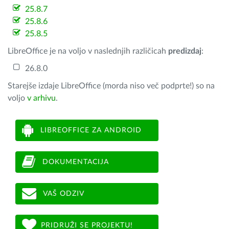
25.8.7
25.8.6
25.8.5
LibreOffice je na voljo v naslednjih različicah
predizdaj
:
26.8.0
Starejše izdaje LibreOffice (morda niso več podprte!) so na
voljo
v arhivu
.
LIBREOFFICE ZA ANDROID
DOKUMENTACIJA
VAŠ ODZIV
PRIDRUŽI SE PROJEKTU!