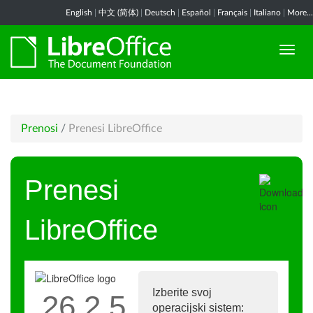
English
|
中文 (简体)
|
Deutsch
|
Español
|
Français
|
Italiano
|
More...
Prenosi
/
Prenesi LibreOffice
Prenesi
LibreOffice
Izberite svoj
26.2.5
operacijski sistem: