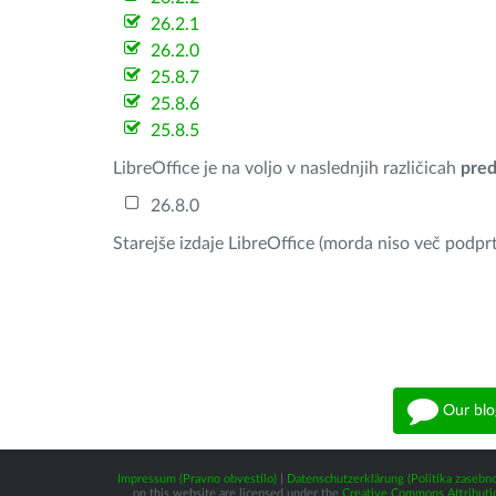
26.2.1
26.2.0
25.8.7
25.8.6
25.8.5
LibreOffice je na voljo v naslednjih različicah
pred
26.8.0
Starejše izdaje LibreOffice (morda niso več podprt
Our blo
Impressum (Pravno obvestilo)
|
Datenschutzerklärung (Politika zasebno
on this website are licensed under the
Creative Commons Attributio