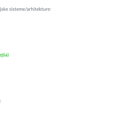
ijske sisteme/arhitekture:
ejša)
: