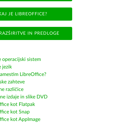
KAJ JE LIBREOFFICE?
RAZŠIRITVE IN PREDLOGE
e operacijski sistem
e jezik
amestim LibreOffice?
ske zahteve
e različice
ne izdaje in slike DVD
fice kot Flatpak
ffice kot Snap
ffice kot AppImage