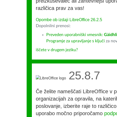
preizkuševalec ali zahtevnejši upora
različica prav za vas!
Opombe ob izdaji LibreOffice 26.2.5
Dopolnilni prenosi:
Preveden uporabniški vmesnik:
Gàidhl
Programje za upravljanje s ključi
za nov
iščete v drugem jeziku?
25.8.7
Če želite nameščati LibreOffice v po
organizacijah za opravila, na kateri
poslovanje, izberite raje to različi
uporabo močno priporočamo
podpo