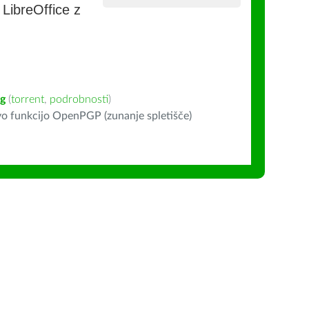
e LibreOffice z
ig
(
torrent
,
podrobnosti
)
o funkcijo OpenPGP (zunanje spletišče)