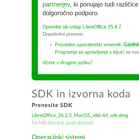
partnerjev
, ki ponujajo tudi različic
dolgoročno podporo.
Opombe ob izdaji LibreOffice 25.8.7
Dopolnilni prenosi:
Preveden uporabniški vmesnik:
Gàidhl
Programje za upravljanje s ključi
za nov
iščete v drugem jeziku?
SDK in izvorna koda
Prenesite SDK
LibreOffice_26.2.5_MacOS_x86-64_sdk.dmg
54 MB (
torrent
,
podrobnosti
)
Operacijski sistemi