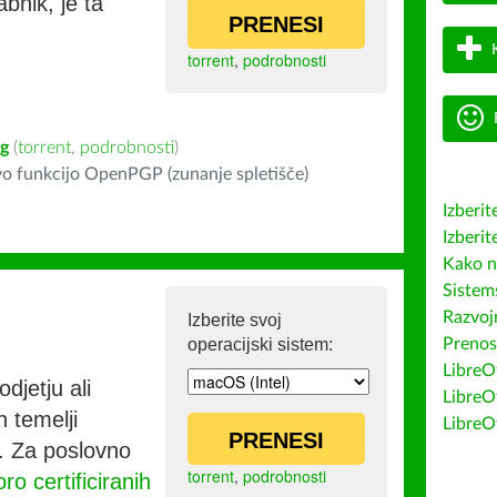
bnik, je ta
PRENESI
torrent
,
podrobnosti
ig
(
torrent
,
podrobnosti
)
o funkcijo OpenPGP (zunanje spletišče)
Izberit
Izberit
Kako n
Sistem
Razvojn
Izberite svoj
operacijski sistem:
Prenos
LibreOf
djetju ali
LibreO
h temelji
LibreO
PRENESI
co. Za poslovno
torrent
,
podrobnosti
ro certificiranih