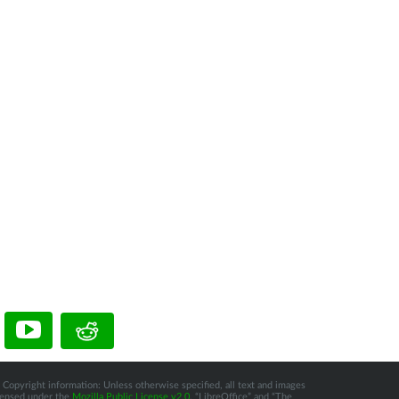
 Copyright information: Unless otherwise specified, all text and images
icensed under the
Mozilla Public License v2.0
. “LibreOffice” and “The