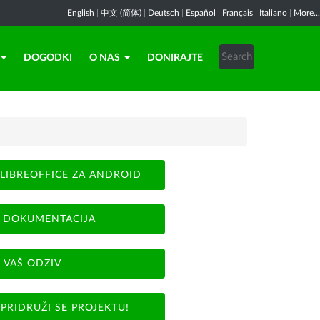
English
|
中文 (简体)
|
Deutsch
|
Español
|
Français
|
Italiano
|
More...
DOGODKI
O NAS
DONIRAJTE
LIBREOFFICE ZA ANDROID
DOKUMENTACIJA
VAŠ ODZIV
PRIDRUŽI SE PROJEKTU!