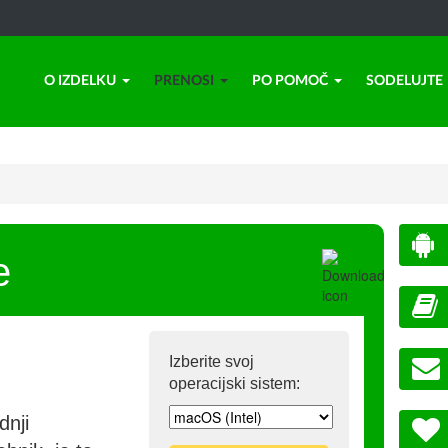
O IZDELKU
PRENOSI
PO POMOČ
SODELUJTE
e
Izberite svoj
operacijski sistem:
dnji