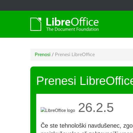
Prenosi
/
Prenesi LibreOffice
Prenesi LibreOffic
26.2.5
Če ste tehnološki navdušenec, zgo