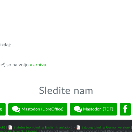
izdaj
:
e!) so na voljo
v arhivu
.
Sledite nam
g
Mastodon (LibreOffice)
Mastodon (TDF)
sti)
|
Statutes (non-binding English translation)
-
Satzung (binding German version)
|
n-Share Alike 3.0 License
. This does not include the source code of LibreOffice, which is l