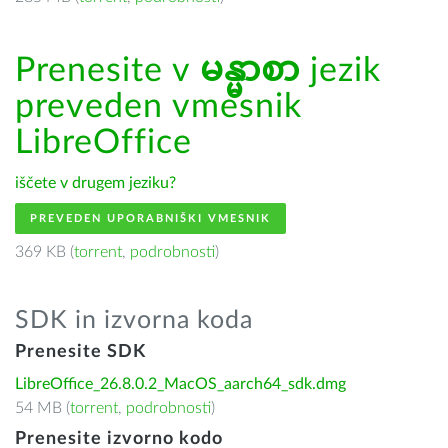
Prenesite v
မန္မာစာ
jezik
preveden vmesnik
LibreOffice
iščete v drugem jeziku?
PREVEDEN UPORABNIŠKI VMESNIK
369 KB (
torrent
,
podrobnosti
)
SDK in izvorna koda
Prenesite SDK
LibreOffice_26.8.0.2_MacOS_aarch64_sdk.dmg
54 MB (
torrent
,
podrobnosti
)
Prenesite izvorno kodo