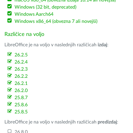
macOS x86_64 (obvezna izdaja 10.14 ali novejša)
Windows (32 bit, deprecated)
Windows Aarch64
Windows x86_64 (obvezna 7 ali novejši)
Različice na voljo
LibreOffice je na voljo v naslednjih različicah
izdaj
:
26.2.5
26.2.4
26.2.3
26.2.2
26.2.1
26.2.0
25.8.7
25.8.6
25.8.5
LibreOffice je na voljo v naslednjih različicah
predizdaj
:
26.8.0