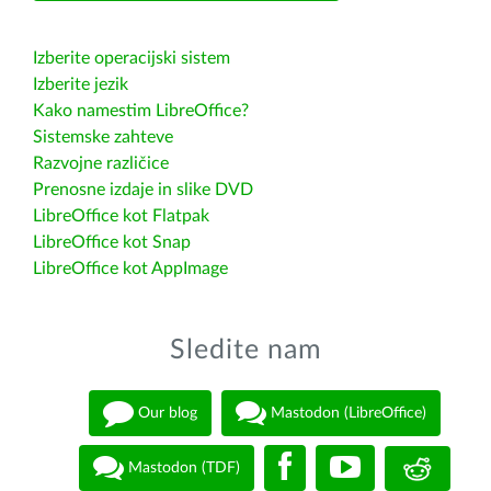
Izberite operacijski sistem
Izberite jezik
Kako namestim LibreOffice?
Sistemske zahteve
Razvojne različice
Prenosne izdaje in slike DVD
LibreOffice kot Flatpak
LibreOffice kot Snap
LibreOffice kot AppImage
Sledite nam
Our blog
Mastodon (LibreOffice)
Mastodon (TDF)