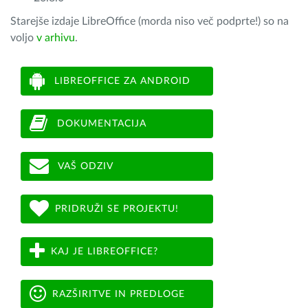
Starejše izdaje LibreOffice (morda niso več podprte!) so na
voljo
v arhivu
.
LIBREOFFICE ZA ANDROID
DOKUMENTACIJA
VAŠ ODZIV
PRIDRUŽI SE PROJEKTU!
KAJ JE LIBREOFFICE?
RAZŠIRITVE IN PREDLOGE