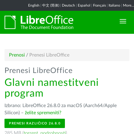
English
|
中文 (简体)
|
Deutsch
|
Español
|
Français
|
Italiano
|
More...
Prenosi
/
Prenesi LibreOffice
Prenesi LibreOffice
Glavni namestitveni
program
Izbrano: LibreOffice 26.8.0 za macOS (Aarch64/Apple
Silicon) –
želite spremeniti?
PRENESI RAZLIČICO 26.8.0
285 MB (
torrent
,
podrobnosti
)