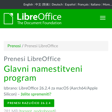
English
|
中文 (简体)
|
Deutsch
|
Español
|
Français
|
Italiano
|
More...
Prenosi
/
Prenesi LibreOffice
Prenesi LibreOffice
Glavni namestitveni
program
Izbrano: LibreOffice 26.2.4 za macOS (Aarch64/Apple
Silicon) –
želite spremeniti?
PRENESI RAZLIČICO 26.2.4
281 MB (
torrent
,
podrobnosti
)