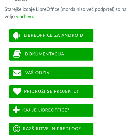
Starejše izdaje LibreOffice (morda niso več podprte!) so na
voljo
v arhivu
.
LIBREOFFICE ZA ANDROID
DOKUMENTACIJA
VAŠ ODZIV
PRIDRUŽI SE PROJEKTU!
KAJ JE LIBREOFFICE?
RAZŠIRITVE IN PREDLOGE