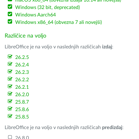
macOS x86_64 (obvezna izdaja 10.14 ali novejša)
Windows (32 bit, deprecated)
Windows Aarch64
Windows x86_64 (obvezna 7 ali novejši)
Različice na voljo
LibreOffice je na voljo v naslednjih različicah
izdaj
:
26.2.5
26.2.4
26.2.3
26.2.2
26.2.1
26.2.0
25.8.7
25.8.6
25.8.5
LibreOffice je na voljo v naslednjih različicah
predizdaj
:
26.8.0