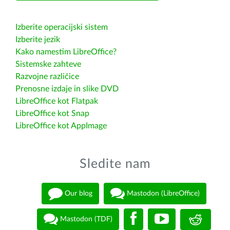
Izberite operacijski sistem
Izberite jezik
Kako namestim LibreOffice?
Sistemske zahteve
Razvojne različice
Prenosne izdaje in slike DVD
LibreOffice kot Flatpak
LibreOffice kot Snap
LibreOffice kot AppImage
Sledite nam
Our blog
Mastodon (LibreOffice)
Mastodon (TDF)