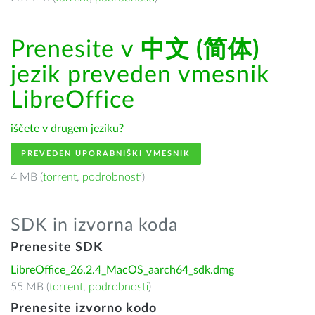
Prenesite v
中文 (简体)
jezik preveden vmesnik
LibreOffice
iščete v drugem jeziku?
PREVEDEN UPORABNIŠKI VMESNIK
4 MB (
torrent
,
podrobnosti
)
SDK in izvorna koda
Prenesite SDK
LibreOffice_26.2.4_MacOS_aarch64_sdk.dmg
55 MB (
torrent
,
podrobnosti
)
Prenesite izvorno kodo