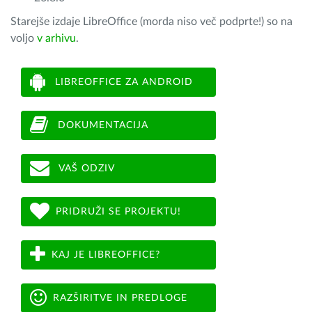
Starejše izdaje LibreOffice (morda niso več podprte!) so na
voljo
v arhivu
.
LIBREOFFICE ZA ANDROID
DOKUMENTACIJA
VAŠ ODZIV
PRIDRUŽI SE PROJEKTU!
KAJ JE LIBREOFFICE?
RAZŠIRITVE IN PREDLOGE