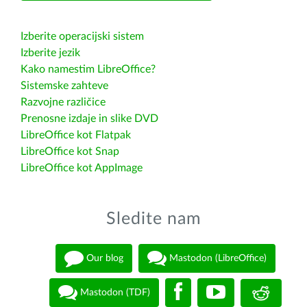
Izberite operacijski sistem
Izberite jezik
Kako namestim LibreOffice?
Sistemske zahteve
Razvojne različice
Prenosne izdaje in slike DVD
LibreOffice kot Flatpak
LibreOffice kot Snap
LibreOffice kot AppImage
Sledite nam
Our blog
Mastodon (LibreOffice)
Mastodon (TDF)