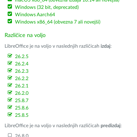
macOS x86_64 (obvezna izdaja 10.14 ali novejša)
Windows (32 bit, deprecated)
Windows Aarch64
Windows x86_64 (obvezna 7 ali novejši)
Različice na voljo
LibreOffice je na voljo v naslednjih različicah
izdaj
:
26.2.5
26.2.4
26.2.3
26.2.2
26.2.1
26.2.0
25.8.7
25.8.6
25.8.5
LibreOffice je na voljo v naslednjih različicah
predizdaj
:
26.8.0