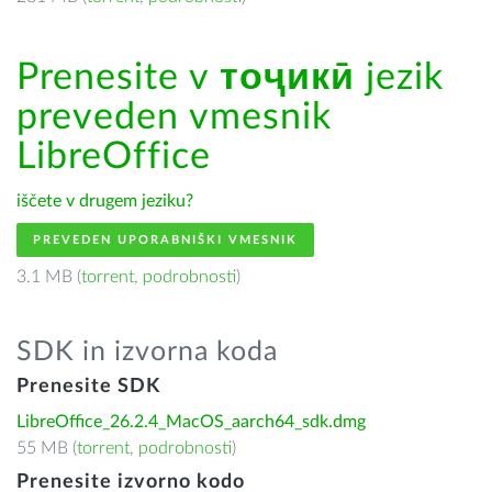
Prenesite v
тоҷикӣ
jezik
preveden vmesnik
LibreOffice
iščete v drugem jeziku?
PREVEDEN UPORABNIŠKI VMESNIK
3.1 MB (
torrent
,
podrobnosti
)
SDK in izvorna koda
Prenesite SDK
LibreOffice_26.2.4_MacOS_aarch64_sdk.dmg
55 MB (
torrent
,
podrobnosti
)
Prenesite izvorno kodo