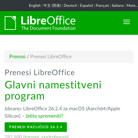
English
|
中文 (简体)
|
Deutsch
|
Español
|
Français
|
Italiano
|
More...
Prenosi
/
Prenesi LibreOffice
Prenesi LibreOffice
Glavni namestitveni
program
Izbrano: LibreOffice 26.2.4 za macOS (Aarch64/Apple
Silicon) –
želite spremeniti?
PRENESI RAZLIČICO 26.2.4
281 MB (
torrent
,
podrobnosti
)