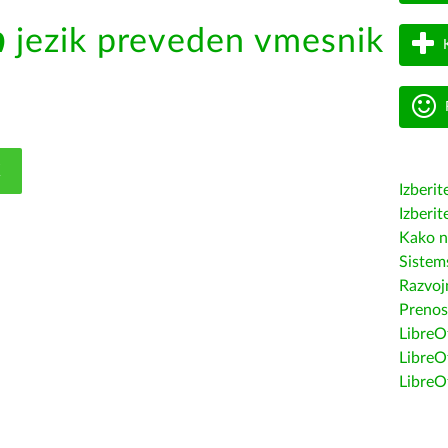
ი
jezik preveden vmesnik
K
Izberit
Izberit
Kako n
Sistem
Razvojn
Prenos
LibreOf
LibreO
LibreO