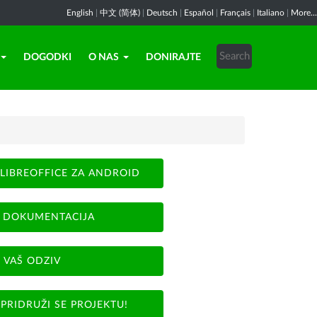
English
|
中文 (简体)
|
Deutsch
|
Español
|
Français
|
Italiano
|
More...
DOGODKI
O NAS
DONIRAJTE
LIBREOFFICE ZA ANDROID
DOKUMENTACIJA
VAŠ ODZIV
PRIDRUŽI SE PROJEKTU!