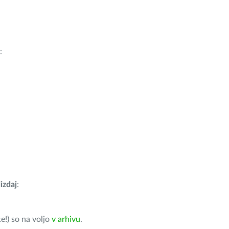
:
izdaj
:
e!) so na voljo
v arhivu
.