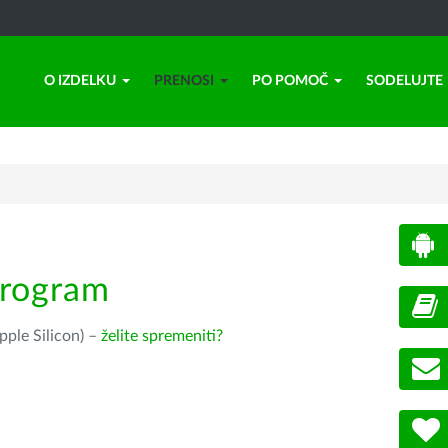
O IZDELKU
PRENOSI
PO POMOČ
SODELUJTE
program
pple Silicon) –
želite spremeniti?