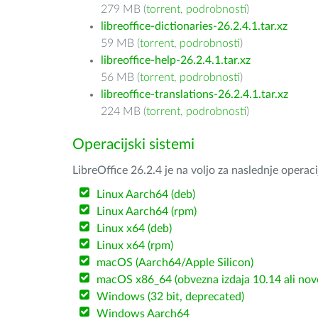
279 MB (
torrent
,
podrobnosti
)
libreoffice-dictionaries-26.2.4.1.tar.xz
59 MB (
torrent
,
podrobnosti
)
libreoffice-help-26.2.4.1.tar.xz
56 MB (
torrent
,
podrobnosti
)
libreoffice-translations-26.2.4.1.tar.xz
224 MB (
torrent
,
podrobnosti
)
Operacijski sistemi
LibreOffice 26.2.4 je na voljo za naslednje operac
Linux Aarch64 (deb)
Linux Aarch64 (rpm)
Linux x64 (deb)
Linux x64 (rpm)
macOS (Aarch64/Apple Silicon)
macOS x86_64 (obvezna izdaja 10.14 ali nov
Windows (32 bit, deprecated)
Windows Aarch64