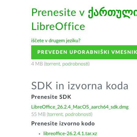
Prenesite v
ქართულ
LibreOffice
iščete v drugem jeziku?
PREVEDEN UPORABNIŠKI VMESNI
4 MB (
torrent
,
podrobnosti
)
SDK in izvorna koda
Prenesite SDK
LibreOffice_26.2.4_MacOS_aarch64_sdk.dmg
55 MB (
torrent
,
podrobnosti
)
Prenesite izvorno kodo
libreoffice-26.2.4.1.tar.xz