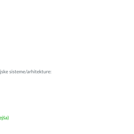
ijske sisteme/arhitekture:
ejša)