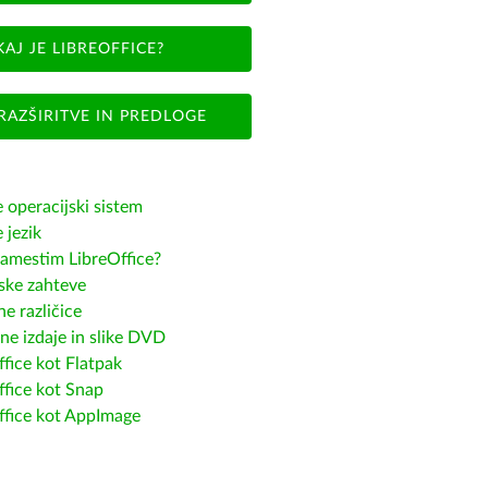
KAJ JE LIBREOFFICE?
RAZŠIRITVE IN PREDLOGE
e operacijski sistem
e jezik
amestim LibreOffice?
ske zahteve
e različice
ne izdaje in slike DVD
fice kot Flatpak
ffice kot Snap
ffice kot AppImage