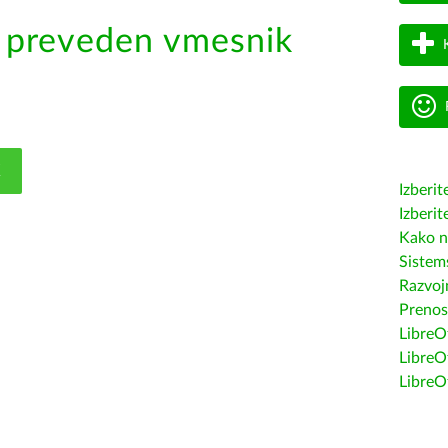
k preveden vmesnik
K
Izberit
Izberit
Kako n
Sistem
Razvojn
Prenos
LibreOf
LibreO
LibreO