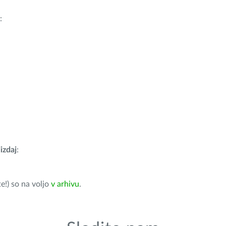
:
izdaj
:
e!) so na voljo
v arhivu
.