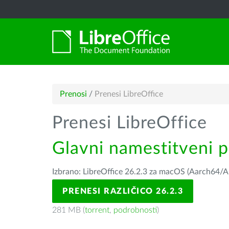
Prenosi
/
Prenesi LibreOffice
Prenesi LibreOffice
Glavni namestitveni 
Izbrano: LibreOffice 26.2.3 za macOS (Aarch64/A
PRENESI RAZLIČICO 26.2.3
281 MB (
torrent
,
podrobnosti
)