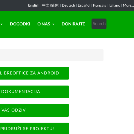
English
|
中文 (简体)
|
Deutsch
|
Español
|
Français
|
Italiano
|
More...
DOGODKI
O NAS
DONIRAJTE
LIBREOFFICE ZA ANDROID
DOKUMENTACIJA
VAŠ ODZIV
PRIDRUŽI SE PROJEKTU!