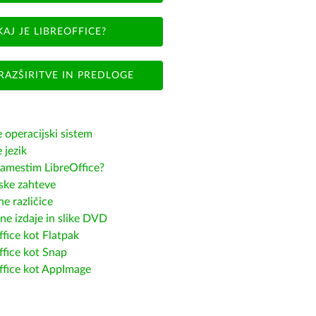
KAJ JE LIBREOFFICE?
RAZŠIRITVE IN PREDLOGE
e operacijski sistem
e jezik
amestim LibreOffice?
ske zahteve
e različice
ne izdaje in slike DVD
fice kot Flatpak
ffice kot Snap
ffice kot AppImage