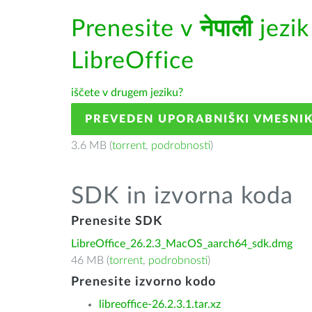
Prenesite v
नेपाली
jezi
LibreOffice
iščete v drugem jeziku?
PREVEDEN UPORABNIŠKI VMESNI
3.6 MB (
torrent
,
podrobnosti
)
SDK in izvorna koda
Prenesite SDK
LibreOffice_26.2.3_MacOS_aarch64_sdk.dmg
46 MB (
torrent
,
podrobnosti
)
Prenesite izvorno kodo
libreoffice-26.2.3.1.tar.xz