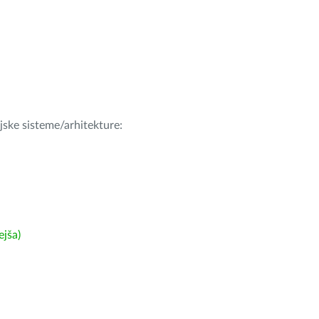
ijske sisteme/arhitekture:
ejša)