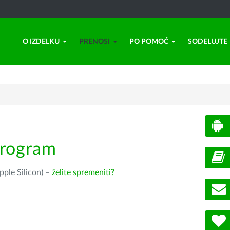
O IZDELKU
PRENOSI
PO POMOČ
SODELUJTE
program
pple Silicon) –
želite spremeniti?