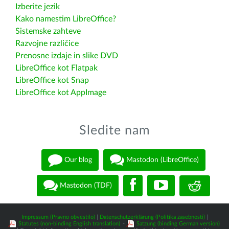
Izberite jezik
Kako namestim LibreOffice?
Sistemske zahteve
Razvojne različice
Prenosne izdaje in slike DVD
LibreOffice kot Flatpak
LibreOffice kot Snap
LibreOffice kot AppImage
Sledite nam
Our blog
Mastodon (LibreOffice)
Mastodon (TDF)
Impressum (Pravno obvestilo)
|
Datenschutzerklärung (Politika zasebnosti)
|
Statutes (non-binding English translation)
-
Satzung (binding German version)