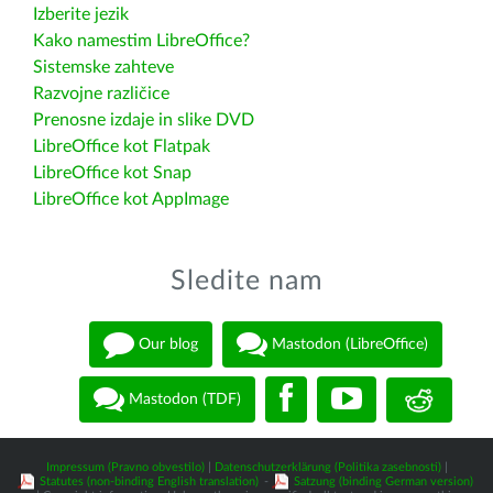
Izberite jezik
Kako namestim LibreOffice?
Sistemske zahteve
Razvojne različice
Prenosne izdaje in slike DVD
LibreOffice kot Flatpak
LibreOffice kot Snap
LibreOffice kot AppImage
Sledite nam
Our blog
Mastodon (LibreOffice)
Mastodon (TDF)
Impressum (Pravno obvestilo)
|
Datenschutzerklärung (Politika zasebnosti)
|
Statutes (non-binding English translation)
-
Satzung (binding German version)