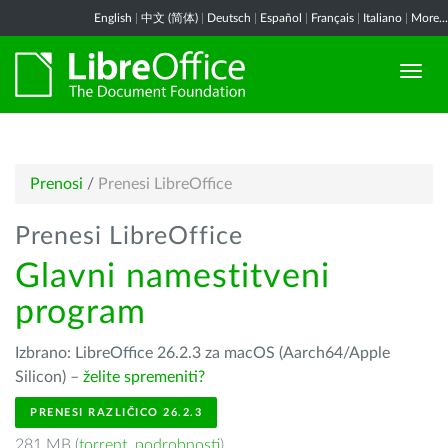
English
|
中文 (简体)
|
Deutsch
|
Español
|
Français
|
Italiano
|
More...
Prenosi
/
Prenesi LibreOffice
Prenesi LibreOffice
Glavni namestitveni
program
Izbrano: LibreOffice 26.2.3 za macOS (Aarch64/Apple
Silicon) –
želite spremeniti?
PRENESI RAZLIČICO 26.2.3
281 MB (
torrent
,
podrobnosti
)