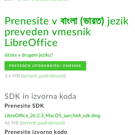
Prenesite v
বাংলা (ভারত)
jezik
preveden vmesnik
LibreOffice
iščete v drugem jeziku?
PREVEDEN UPORABNIŠKI VMESNIK
3.6 MB (
torrent
,
podrobnosti
)
SDK in izvorna koda
Prenesite SDK
LibreOffice_26.2.3_MacOS_aarch64_sdk.dmg
46 MB (
torrent
,
podrobnosti
)
Prenesite izvorno kodo