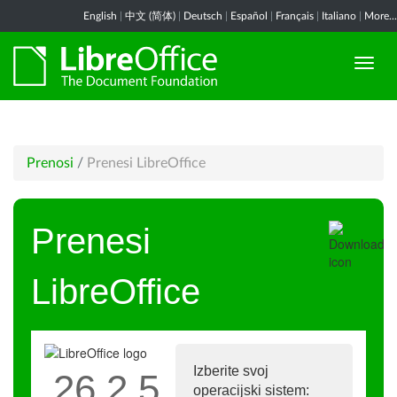
English
|
中文 (简体)
|
Deutsch
|
Español
|
Français
|
Italiano
|
More...
Prenosi
/
Prenesi LibreOffice
Prenesi
LibreOffice
Izberite svoj
26.2.5
operacijski sistem: