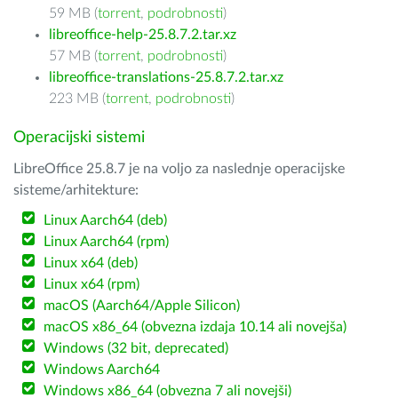
59 MB (
torrent
,
podrobnosti
)
libreoffice-help-25.8.7.2.tar.xz
57 MB (
torrent
,
podrobnosti
)
libreoffice-translations-25.8.7.2.tar.xz
223 MB (
torrent
,
podrobnosti
)
Operacijski sistemi
LibreOffice 25.8.7 je na voljo za naslednje operacijske
sisteme/arhitekture:
Linux Aarch64 (deb)
Linux Aarch64 (rpm)
Linux x64 (deb)
Linux x64 (rpm)
macOS (Aarch64/Apple Silicon)
macOS x86_64 (obvezna izdaja 10.14 ali novejša)
Windows (32 bit, deprecated)
Windows Aarch64
Windows x86_64 (obvezna 7 ali novejši)