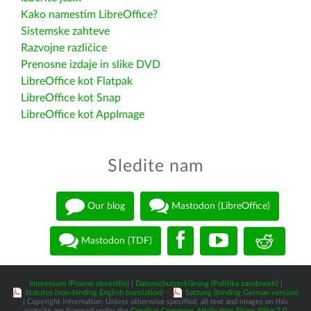
Kako namestim LibreOffice?
Sistemske zahteve
Razvojne različice
Prenosne izdaje in slike DVD
LibreOffice kot Flatpak
LibreOffice kot Snap
LibreOffice kot AppImage
Sledite nam
Our blog
Mastodon (LibreOffice)
Mastodon (TDF)
Impressum (Pravno obvestilo)
|
Datenschutzerklärung (Politika zasebnosti)
|
Statutes (non-binding English translation)
-
Satzung (binding German version)
| Copyright information: Unless otherwise specified, all text and images on this
website are licensed under the
Creative Commons Attribution-Share Alike 3.0