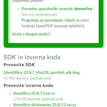
Dopolnilni prenosi:
Preveden uporabniški vmesnik:
slovenčina
(
torrent
,
podrobnosti
)
Programje za upravljanje s ključi
za novo
funkcijo OpenPGP (zunanje spletišče)
iščete v drugem jeziku?
SDK in izvorna koda
Prenesite SDK
LibreOffice_25.8.7_MacOS_aarch64_sdk.dmg
45 MB (
torrent
,
podrobnosti
)
Prenesite izvorno kodo
libreoffice-25.8.7.2.tar.xz
274 MB (
torrent
,
podrobnosti
)
libreoffice-dictionaries-25.8.7.2.tar.xz