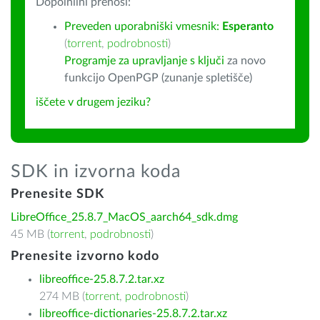
Dopolnilni prenosi:
Preveden uporabniški vmesnik:
Esperanto
(
torrent
,
podrobnosti
)
Programje za upravljanje s ključi
za novo
funkcijo OpenPGP (zunanje spletišče)
iščete v drugem jeziku?
SDK in izvorna koda
Prenesite SDK
LibreOffice_25.8.7_MacOS_aarch64_sdk.dmg
45 MB (
torrent
,
podrobnosti
)
Prenesite izvorno kodo
libreoffice-25.8.7.2.tar.xz
274 MB (
torrent
,
podrobnosti
)
libreoffice-dictionaries-25.8.7.2.tar.xz