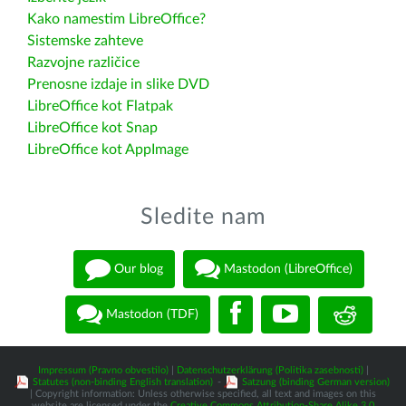
Kako namestim LibreOffice?
Sistemske zahteve
Razvojne različice
Prenosne izdaje in slike DVD
LibreOffice kot Flatpak
LibreOffice kot Snap
LibreOffice kot AppImage
Sledite nam
Our blog
Mastodon (LibreOffice)
Mastodon (TDF)
Impressum (Pravno obvestilo)
|
Datenschutzerklärung (Politika zasebnosti)
|
Statutes (non-binding English translation)
-
Satzung (binding German version)
| Copyright information: Unless otherwise specified, all text and images on this
website are licensed under the
Creative Commons Attribution-Share Alike 3.0