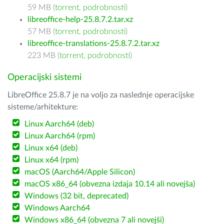
59 MB (
torrent
,
podrobnosti
)
libreoffice-help-25.8.7.2.tar.xz
57 MB (
torrent
,
podrobnosti
)
libreoffice-translations-25.8.7.2.tar.xz
223 MB (
torrent
,
podrobnosti
)
Operacijski sistemi
LibreOffice 25.8.7 je na voljo za naslednje operacijske
sisteme/arhitekture:
Linux Aarch64 (deb)
Linux Aarch64 (rpm)
Linux x64 (deb)
Linux x64 (rpm)
macOS (Aarch64/Apple Silicon)
macOS x86_64 (obvezna izdaja 10.14 ali novejša)
Windows (32 bit, deprecated)
Windows Aarch64
Windows x86_64 (obvezna 7 ali novejši)