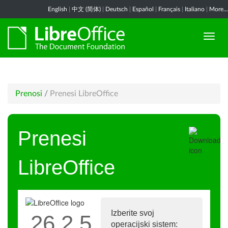
English
|
中文 (简体)
|
Deutsch
|
Español
|
Français
|
Italiano
|
More...
Prenosi
/
Prenesi LibreOffice
Prenesi
LibreOffice
Izberite svoj
26.2.5
operacijski sistem: