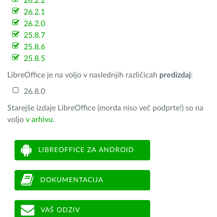
26.2.2
26.2.1
26.2.0
25.8.7
25.8.6
25.8.5
LibreOffice je na voljo v naslednjih različicah
predizdaj
:
26.8.0
Starejše izdaje LibreOffice (morda niso več podprte!) so na
voljo
v arhivu
.
LIBREOFFICE ZA ANDROID
DOKUMENTACIJA
VAŠ ODZIV