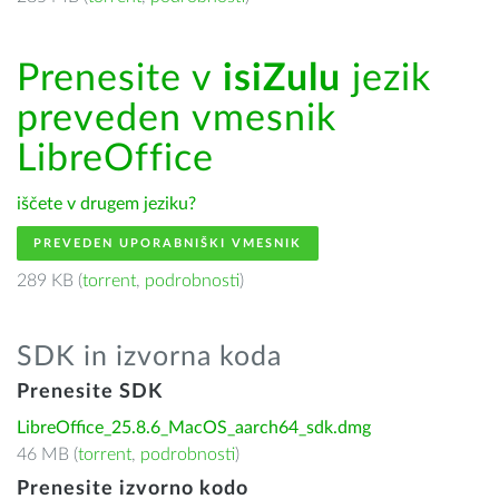
Prenesite v
isiZulu
jezik
preveden vmesnik
LibreOffice
iščete v drugem jeziku?
PREVEDEN UPORABNIŠKI VMESNIK
289 KB (
torrent
,
podrobnosti
)
SDK in izvorna koda
Prenesite SDK
LibreOffice_25.8.6_MacOS_aarch64_sdk.dmg
46 MB (
torrent
,
podrobnosti
)
Prenesite izvorno kodo