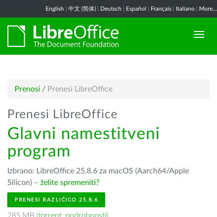
English
|
中文 (简体)
|
Deutsch
|
Español
|
Français
|
Italiano
|
More...
Prenosi
/
Prenesi LibreOffice
Prenesi LibreOffice
Glavni namestitveni
program
Izbrano: LibreOffice 25.8.6 za macOS (Aarch64/Apple
Silicon) –
želite spremeniti?
PRENESI RAZLIČICO 25.8.6
285 MB (
torrent
,
podrobnosti
)