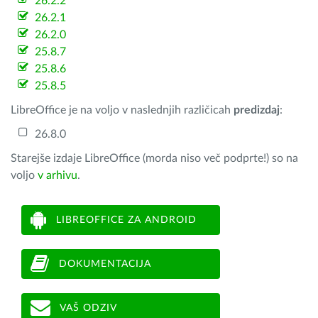
26.2.2
26.2.1
26.2.0
25.8.7
25.8.6
25.8.5
LibreOffice je na voljo v naslednjih različicah
predizdaj
:
26.8.0
Starejše izdaje LibreOffice (morda niso več podprte!) so na
voljo
v arhivu
.
LIBREOFFICE ZA ANDROID
DOKUMENTACIJA
VAŠ ODZIV