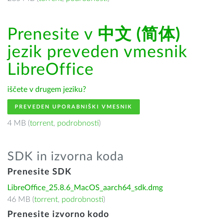
Prenesite v
中文 (简体)
jezik preveden vmesnik
LibreOffice
iščete v drugem jeziku?
PREVEDEN UPORABNIŠKI VMESNIK
4 MB (
torrent
,
podrobnosti
)
SDK in izvorna koda
Prenesite SDK
LibreOffice_25.8.6_MacOS_aarch64_sdk.dmg
46 MB (
torrent
,
podrobnosti
)
Prenesite izvorno kodo