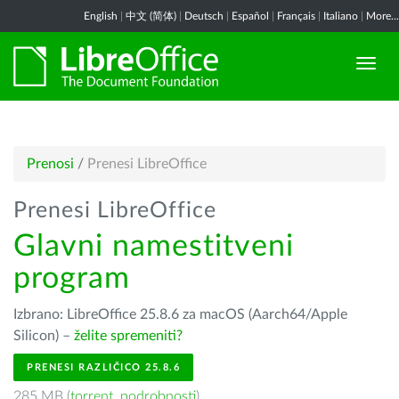
English
|
中文 (简体)
|
Deutsch
|
Español
|
Français
|
Italiano
|
More...
Prenosi
/
Prenesi LibreOffice
Prenesi LibreOffice
Glavni namestitveni
program
Izbrano: LibreOffice 25.8.6 za macOS (Aarch64/Apple
Silicon) –
želite spremeniti?
PRENESI RAZLIČICO 25.8.6
285 MB (
torrent
,
podrobnosti
)