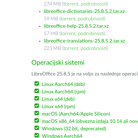
274 MB (
torrent
,
podrobnosti
)
libreoffice-dictionaries-25.8.5.2.tar.xz
59 MB (
torrent
,
podrobnosti
)
libreoffice-help-25.8.5.2.tar.xz
57 MB (
torrent
,
podrobnosti
)
libreoffice-translations-25.8.5.2.tar.xz
223 MB (
torrent
,
podrobnosti
)
Operacijski sistemi
LibreOffice 25.8.5 je na voljo za naslednje operac
Linux Aarch64 (deb)
Linux Aarch64 (rpm)
Linux x64 (deb)
Linux x64 (rpm)
macOS (Aarch64/Apple Silicon)
macOS x86_64 (obvezna izdaja 10.14 ali nov
Windows (32 bit, deprecated)
Windows Aarch64