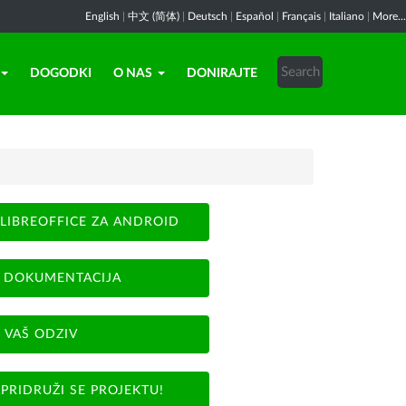
English
|
中文 (简体)
|
Deutsch
|
Español
|
Français
|
Italiano
|
More...
DOGODKI
O NAS
DONIRAJTE
LIBREOFFICE ZA ANDROID
DOKUMENTACIJA
VAŠ ODZIV
PRIDRUŽI SE PROJEKTU!