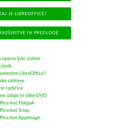
KAJ JE LIBREOFFICE?
RAZŠIRITVE IN PREDLOGE
e operacijski sistem
e jezik
amestim LibreOffice?
ske zahteve
e različice
ne izdaje in slike DVD
fice kot Flatpak
ffice kot Snap
ffice kot AppImage