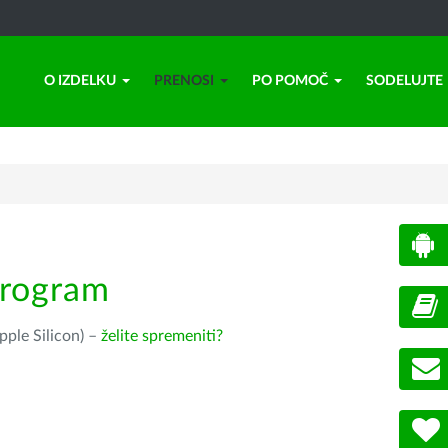
O IZDELKU
PRENOSI
PO POMOČ
SODELUJTE
program
pple Silicon) –
želite spremeniti?