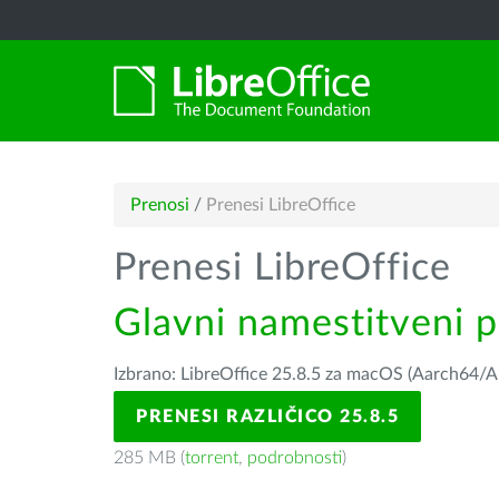
Prenosi
/
Prenesi LibreOffice
Prenesi LibreOffice
Glavni namestitveni 
Izbrano: LibreOffice 25.8.5 za macOS (Aarch64/A
PRENESI RAZLIČICO 25.8.5
285 MB (
torrent
,
podrobnosti
)