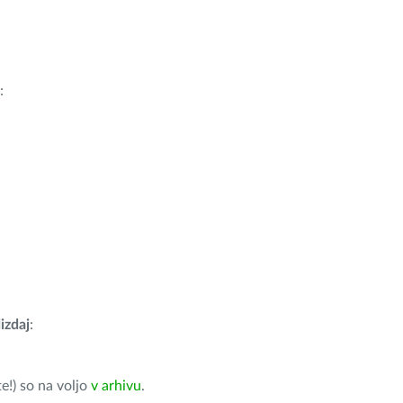
:
izdaj
:
e!) so na voljo
v arhivu
.