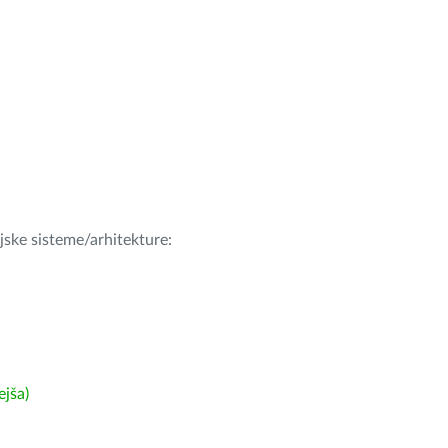
ijske sisteme/arhitekture:
ejša)