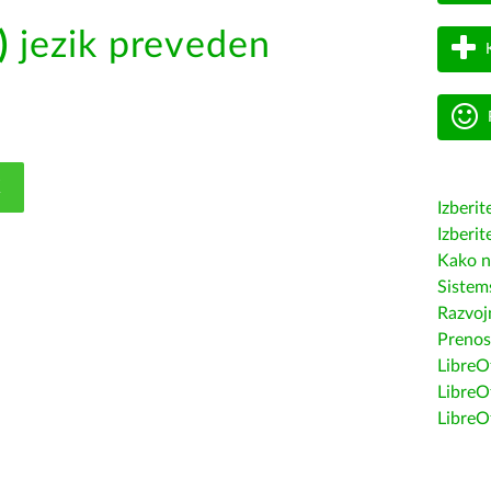
)
jezik preveden
K
Izberit
Izberit
Kako n
Sistem
Razvojn
Prenos
LibreOf
LibreO
LibreO