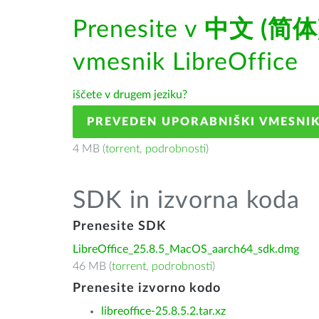
Prenesite v
中文 (简体
vmesnik LibreOffice
iščete v drugem jeziku?
PREVEDEN UPORABNIŠKI VMESNI
4 MB (
torrent
,
podrobnosti
)
SDK in izvorna koda
Prenesite SDK
LibreOffice_25.8.5_MacOS_aarch64_sdk.dmg
46 MB (
torrent
,
podrobnosti
)
Prenesite izvorno kodo
libreoffice-25.8.5.2.tar.xz