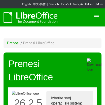
English
|
中文 (简体)
|
Deutsch
|
Español
|
Français
|
Italiano
|
More...
Prenosi
/
Prenesi LibreOffice
Prenesi
LibreOffice
Izberite svoj
26.2.5
operacijski sistem: