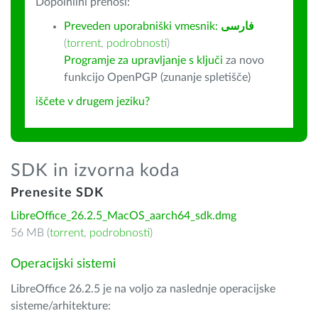
Dopolnilni prenosi:
Preveden uporabniški vmesnik:
فارسى
(
torrent
,
podrobnosti
)
Programje za upravljanje s ključi
za novo
funkcijo OpenPGP (zunanje spletišče)
iščete v drugem jeziku?
SDK in izvorna koda
Prenesite SDK
LibreOffice_26.2.5_MacOS_aarch64_sdk.dmg
56 MB (
torrent
,
podrobnosti
)
Operacijski sistemi
LibreOffice 26.2.5 je na voljo za naslednje operacijske
sisteme/arhitekture: