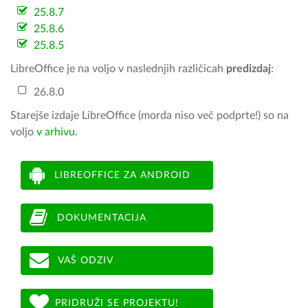
25.8.7
25.8.6
25.8.5
LibreOffice je na voljo v naslednjih različicah
predizdaj
:
26.8.0
Starejše izdaje LibreOffice (morda niso več podprte!) so na
voljo
v arhivu
.
LIBREOFFICE ZA ANDROID
DOKUMENTACIJA
VAŠ ODZIV
PRIDRUŽI SE PROJEKTU!