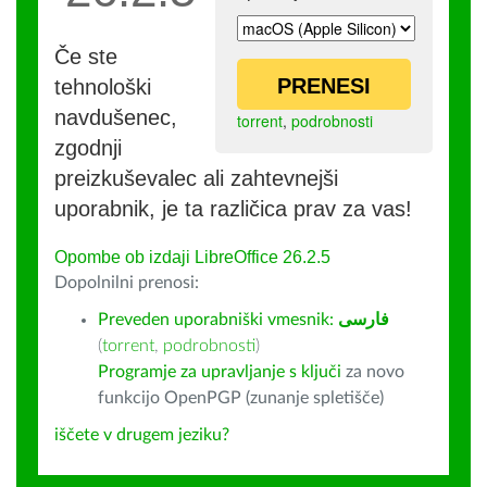
Če ste
PRENESI
tehnološki
navdušenec,
torrent
,
podrobnosti
zgodnji
preizkuševalec ali zahtevnejši
uporabnik, je ta različica prav za vas!
Opombe ob izdaji LibreOffice 26.2.5
Dopolnilni prenosi:
Preveden uporabniški vmesnik:
فارسى
(
torrent
,
podrobnosti
)
Programje za upravljanje s ključi
za novo
funkcijo OpenPGP (zunanje spletišče)
iščete v drugem jeziku?