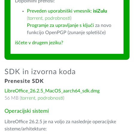
Dopolnilni prenosi:
Preveden uporabniški vmesnik:
isiZulu
(
torrent
,
podrobnosti
)
Programje za upravljanje s ključi
za novo
funkcijo OpenPGP (zunanje spletišče)
iščete v drugem jeziku?
SDK in izvorna koda
Prenesite SDK
LibreOffice_26.2.5_MacOS_aarch64_sdk.dmg
56 MB (
torrent
,
podrobnosti
)
Operacijski sistemi
LibreOffice 26.2.5 je na voljo za naslednje operacijske
sisteme/arhitekture: