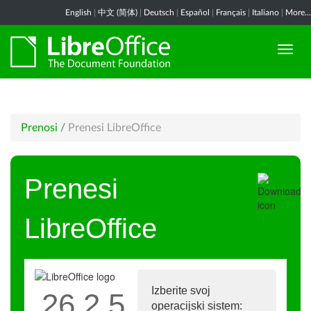
English
|
中文 (简体)
|
Deutsch
|
Español
|
Français
|
Italiano
|
More...
Prenosi
/
Prenesi LibreOffice
Prenesi
LibreOffice
Izberite svoj
26.2.5
operacijski sistem: