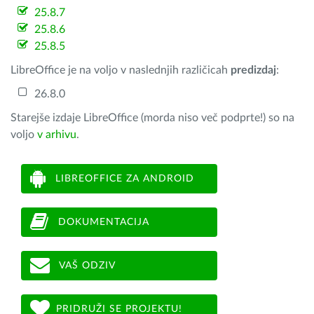
25.8.7
25.8.6
25.8.5
LibreOffice je na voljo v naslednjih različicah
predizdaj
:
26.8.0
Starejše izdaje LibreOffice (morda niso več podprte!) so na
voljo
v arhivu
.
LIBREOFFICE ZA ANDROID
DOKUMENTACIJA
VAŠ ODZIV
PRIDRUŽI SE PROJEKTU!