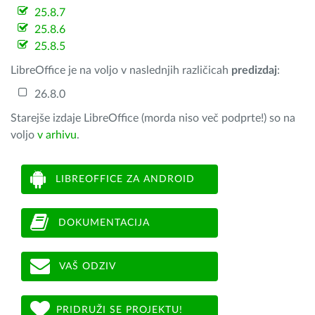
25.8.7
25.8.6
25.8.5
LibreOffice je na voljo v naslednjih različicah
predizdaj
:
26.8.0
Starejše izdaje LibreOffice (morda niso več podprte!) so na
voljo
v arhivu
.
LIBREOFFICE ZA ANDROID
DOKUMENTACIJA
VAŠ ODZIV
PRIDRUŽI SE PROJEKTU!