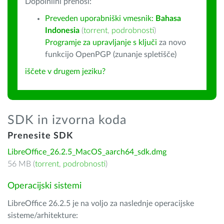
Dopolnilni prenosi:
Preveden uporabniški vmesnik:
Bahasa
Indonesia
(
torrent
,
podrobnosti
)
Programje za upravljanje s ključi
za novo
funkcijo OpenPGP (zunanje spletišče)
iščete v drugem jeziku?
SDK in izvorna koda
Prenesite SDK
LibreOffice_26.2.5_MacOS_aarch64_sdk.dmg
56 MB (
torrent
,
podrobnosti
)
Operacijski sistemi
LibreOffice 26.2.5 je na voljo za naslednje operacijske
sisteme/arhitekture: