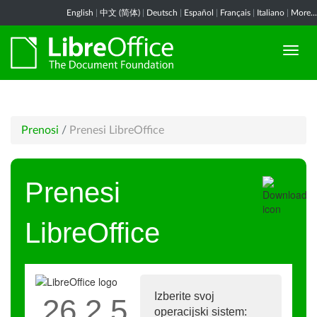
English
|
中文 (简体)
|
Deutsch
|
Español
|
Français
|
Italiano
|
More...
Prenosi
/
Prenesi LibreOffice
Prenesi
LibreOffice
Izberite svoj
26.2.5
operacijski sistem: